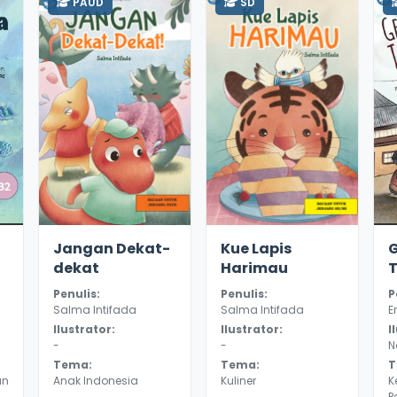
PAUD
SD
2.8
11424
3.3
10847
Jangan Dekat-
Kue Lapis
dekat
Harimau
Penulis:
Penulis:
P
Salma Intifada
Salma Intifada
E
Ilustrator:
Ilustrator:
I
-
-
N
Tema:
Tema:
T
an
Anak Indonesia
Kuliner
K
P