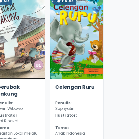
SD
PAUD
2.2
10190
2.6
9872
Gerubak
Celengan Ruru
Takung
enulis:
Penulis:
rwin Wibowo
Supriyatin
lustrator:
Ilustrator:
ai Rinaket
-
ema:
Tema:
earifan Lokal melalui
Anak Indonesia
ermainan