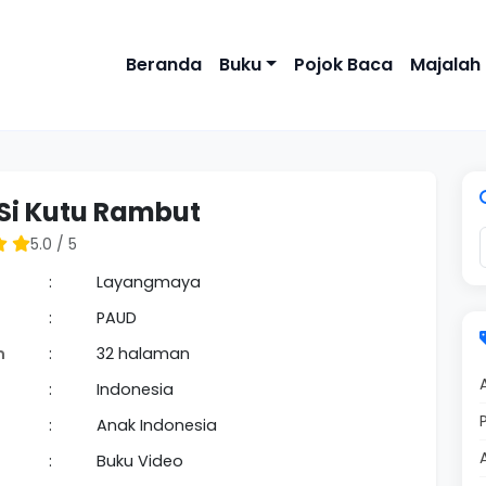
Beranda
Buku
Pojok Baca
Majalah
 Si Kutu Rambut
5.0 / 5
:
Layangmaya
:
PAUD
n
:
32 halaman
:
Indonesia
:
Anak Indonesia
:
Buku Video