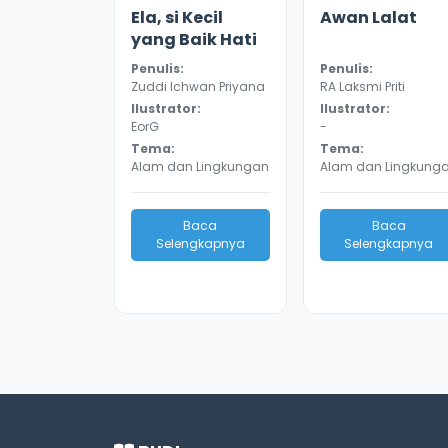
3.6
9406
3.3
8999
Ela, si Kecil
Awan Lalat
yang Baik Hati
Penulis:
Penulis:
Zuddi Ichwan Priyana
RA Laksmi Priti
Ilustrator:
Ilustrator:
EorG
-
Tema:
Tema:
Alam dan Lingkungan
Alam dan Lingkung
Baca
Baca
Selengkapnya
Selengkapnya