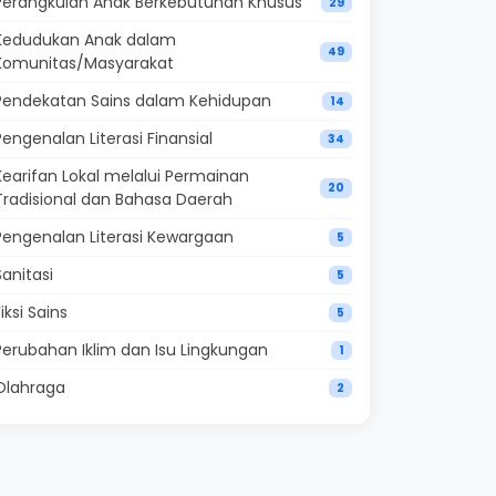
Perangkulan Anak Berkebutuhan Khusus
29
Kedudukan Anak dalam
49
Komunitas/Masyarakat
Pendekatan Sains dalam Kehidupan
14
Pengenalan Literasi Finansial
34
Kearifan Lokal melalui Permainan
20
Tradisional dan Bahasa Daerah
Pengenalan Literasi Kewargaan
5
Sanitasi
5
Fiksi Sains
5
Perubahan Iklim dan Isu Lingkungan
1
Olahraga
2