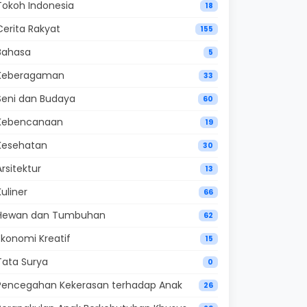
Tokoh Indonesia
18
Cerita Rakyat
155
Bahasa
5
Keberagaman
33
Seni dan Budaya
60
Kebencanaan
19
Kesehatan
30
Arsitektur
13
Kuliner
66
Hewan dan Tumbuhan
62
Ekonomi Kreatif
15
Tata Surya
0
Pencegahan Kekerasan terhadap Anak
26