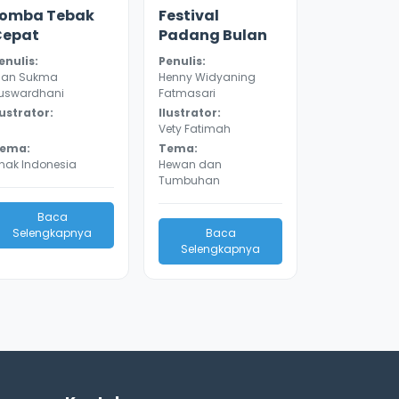
.1
8669
3.0
8145
Lomba Tebak
Festival
Cepat
Padang Bulan
enulis:
Penulis:
ian Sukma
Henny Widyaning
uswardhani
Fatmasari
lustrator:
Ilustrator:
Vety Fatimah
ema:
Tema:
nak Indonesia
Hewan dan
Tumbuhan
Baca
Selengkapnya
Baca
Selengkapnya