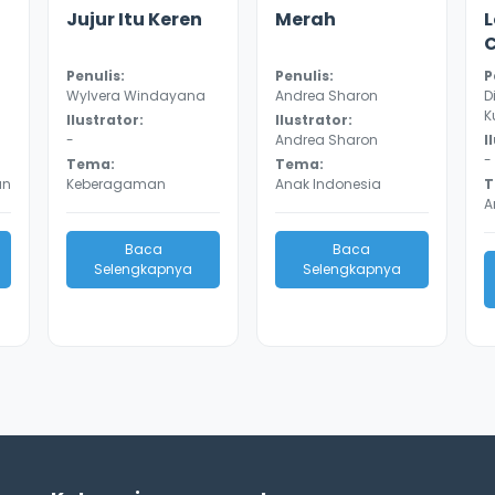
3.4
8852
4.2
8672
3
Jujur Itu Keren
Merah
Penulis:
Penulis:
P
Wylvera Windayana
Andrea Sharon
D
K
Ilustrator:
Ilustrator:
-
Andrea Sharon
I
-
Tema:
Tema:
an
Keberagaman
Anak Indonesia
T
A
Baca
Baca
Selengkapnya
Selengkapnya