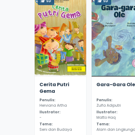
SD
SD
2.9
18231
2.9
13108
Cerita Putri
Gara-Gara Ole
Gema
Penulis:
Penulis:
Herviana Artha
Zulfa Adiputri
Ilustrator:
Ilustrator:
-
Matto Haq
Tema:
Tema:
Seni dan Budaya
Alam dan Lingkung