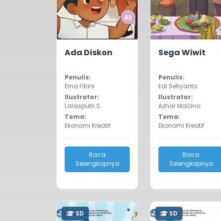
5.0
671
0.0
380
Ada Diskon
Sega Wiwit
Penulis:
Penulis:
Erna Fitrini
Edi Setiyanto
Ilustrator:
Ilustrator:
Larasputri S.
Azhar Malano
Tema:
Tema:
Ekonomi Kreatif
Ekonomi Kreatif
Baca
Baca
Selengkapnya
Selengkapnya
SD
SD