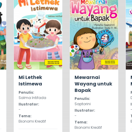
0.0
1073
0.0
477
Mi Lethek
Mewarnai
Istimewa
Wayang untuk
Bapak
Penulis:
Salma Intifada
Penulis:
Saptorini
Ilustrator:
-
Ilustrator:
-
Tema:
Ekonomi Kreatif
Tema:
Ekonomi Kreatif