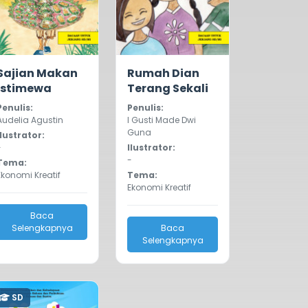
0.0
363
0.0
276
Sajian Makan
Rumah Dian
Istimewa
Terang Sekali
Penulis:
Penulis:
Audelia Agustin
I Gusti Made Dwi
Guna
Ilustrator:
-
Ilustrator:
-
Tema:
Ekonomi Kreatif
Tema:
Ekonomi Kreatif
Baca
Selengkapnya
Baca
Selengkapnya
SD