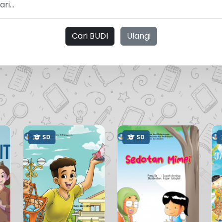
Cari BUDI
Ulangi
SD
SD