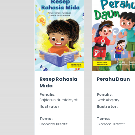
5.0
704
0.0
735
Resep Rahasia
Perahu Daun
Mida
Penulis:
Penulis:
Fajriatun Nurhidayati
Iwok Abqary
Ilustrator:
Ilustrator:
-
-
Tema:
Tema:
Ekonomi Kreatif
Ekonomi Kreatif