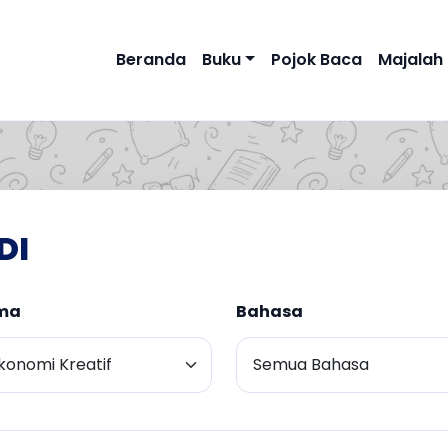
Beranda
Buku
Pojok Baca
Majalah
DI
ma
Bahasa