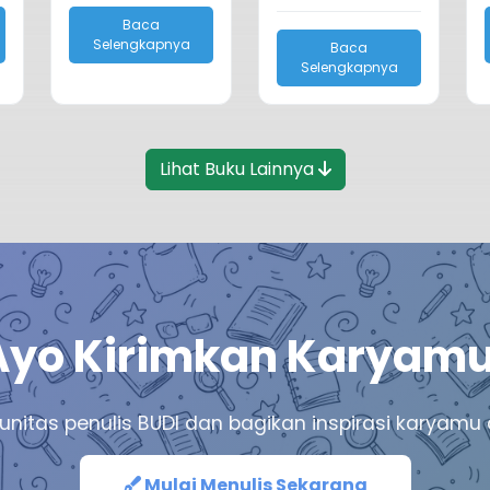
Baca
Selengkapnya
Baca
Selengkapnya
Lihat Buku Lainnya
Ayo Kirimkan Karyamu
unitas penulis BUDI dan bagikan inspirasi karya
Mulai Menulis Sekarang