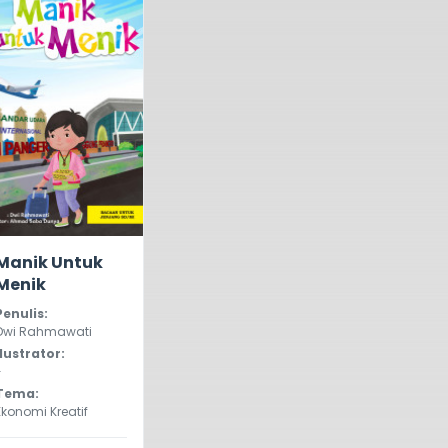
0.0
486
Manik Untuk
Menik
Penulis:
Dwi Rahmawati
Ilustrator:
-
Tema:
Ekonomi Kreatif