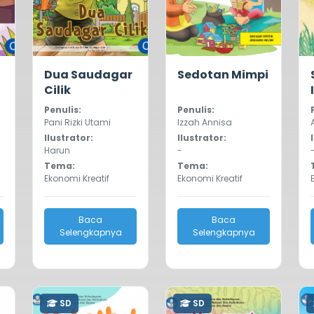
0.0
460
5.0
655
Dua Saudagar
Sedotan Mimpi
Cilik
Penulis:
Penulis:
Pani Rizki Utami
Izzah Annisa
Ilustrator:
Ilustrator:
Harun
-
Tema:
Tema:
Ekonomi Kreatif
Ekonomi Kreatif
Baca
Baca
Selengkapnya
Selengkapnya
SD
SD