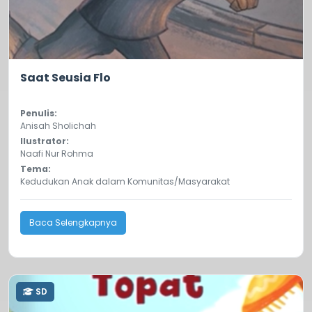
5.0
393
Saat Seusia Flo
Penulis:
Anisah Sholichah
Ilustrator:
Naafi Nur Rohma
Tema:
Kedudukan Anak dalam Komunitas/Masyarakat
Baca Selengkapnya
SD