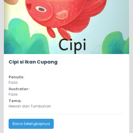
5.0
759
Cipi si Ikan Cupang
Penulis:
Faza
Ilustrator:
Faza
Tema:
Hewan dan Tumbuhan
Baca Selengkapnya