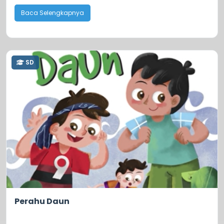
Baca Selengkapnya
SD
0.0
421
Perahu Daun