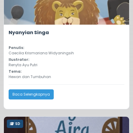
0.0
404
Nyanyian Singa
Penulis:
Caecilia Krismariana Widyaningsih
Ilustrator:
Renyta Ayu Putri
Tema:
Hewan dan Tumbuhan
Baca Selengkapnya
SD