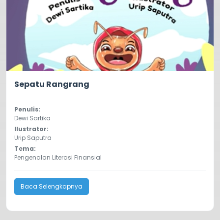
5.0
239
Sepatu Rangrang
Penulis:
Dewi Sartika
Ilustrator:
Urip Saputra
Tema:
Pengenalan Literasi Finansial
Baca Selengkapnya