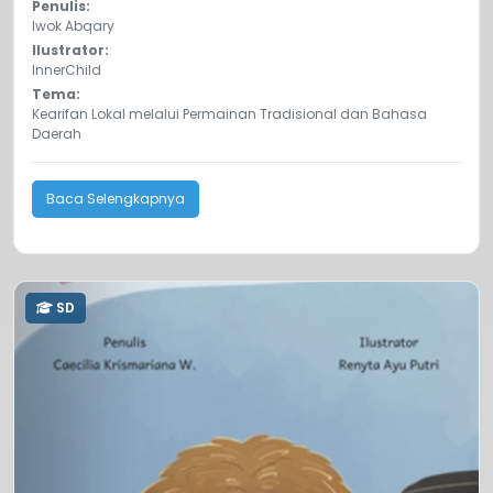
Penulis:
Iwok Abqary
Ilustrator:
InnerChild
Tema:
Kearifan Lokal melalui Permainan Tradisional dan Bahasa
Daerah
Baca Selengkapnya
SD