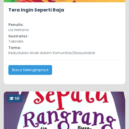
5.0
262
Tera Ingin Seperti Raja
Penulis:
Lia Herliana
Ilustrator:
Takinells
Tema:
Kedudukan Anak dalam Komunitas/Masyarakat
Baca Selengkapnya
SD