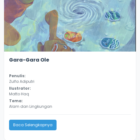
2.9
13068
Gara-Gara Ole
Penulis:
Zulfa Adiputri
Ilustrator:
Matto Haq
Tema:
Alam dan Lingkungan
Baca Selengkapnya