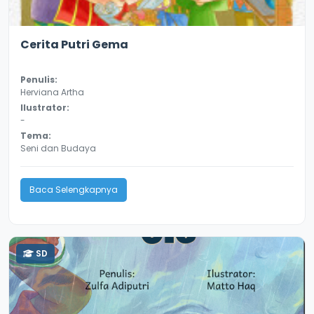
2.9
18207
Cerita Putri Gema
Penulis:
Herviana Artha
Ilustrator:
-
Tema:
Seni dan Budaya
Baca Selengkapnya
SD