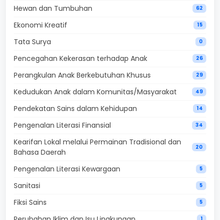
Hewan dan Tumbuhan
62
Ekonomi Kreatif
15
Tata Surya
0
Pencegahan Kekerasan terhadap Anak
26
Perangkulan Anak Berkebutuhan Khusus
29
Kedudukan Anak dalam Komunitas/Masyarakat
49
Pendekatan Sains dalam Kehidupan
14
Pengenalan Literasi Finansial
34
Kearifan Lokal melalui Permainan Tradisional dan
20
Bahasa Daerah
Pengenalan Literasi Kewargaan
5
Sanitasi
5
Fiksi Sains
5
Perubahan Iklim dan Isu Lingkungan
1