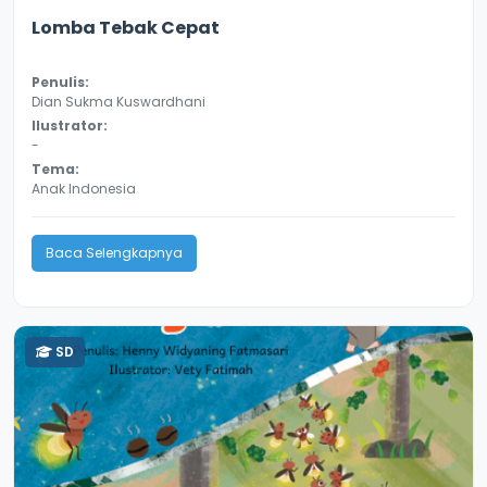
3.1
8651
Lomba Tebak Cepat
Penulis:
Dian Sukma Kuswardhani
Ilustrator:
-
Tema:
Anak Indonesia
Baca Selengkapnya
SD