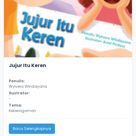
3.4
8835
Jujur Itu Keren
Penulis:
Wylvera Windayana
Ilustrator:
-
Tema:
Keberagaman
Baca Selengkapnya