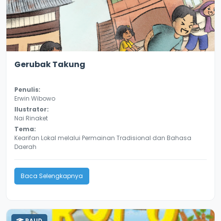
2.2
10179
Gerubak Takung
Penulis:
Erwin Wibowo
Ilustrator:
Nai Rinaket
Tema:
Kearifan Lokal melalui Permainan Tradisional dan Bahasa
Daerah
Baca Selengkapnya
PAUD