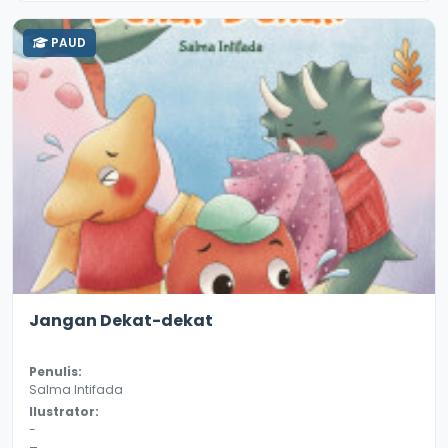
PAUD
2.8
11365
Jangan Dekat-dekat
Penulis:
Salma Intifada
Ilustrator:
-