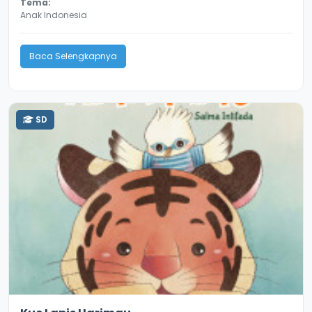
Tema:
Anak Indonesia
Baca Selengkapnya
SD
3.3
10806