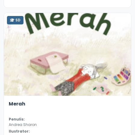
SD
4.2
8657
Merah
Penulis:
Andrea Sharon
Ilustrator: