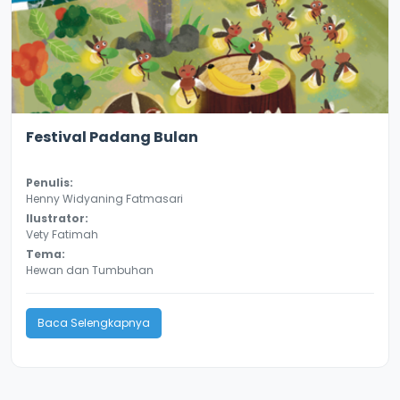
3.0
8135
Festival Padang Bulan
Penulis:
Henny Widyaning Fatmasari
Ilustrator:
Vety Fatimah
Tema:
Hewan dan Tumbuhan
Baca Selengkapnya