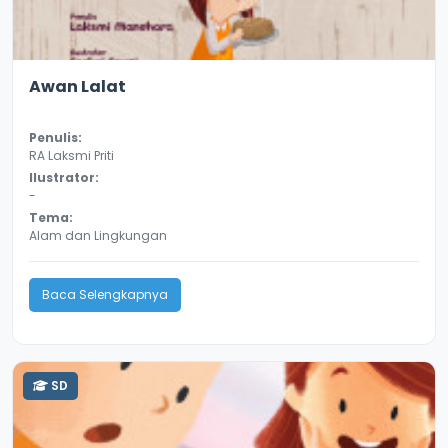
3.3
8991
Awan Lalat
Penulis:
RA Laksmi Priti
Ilustrator:
-
Tema:
Alam dan Lingkungan
Baca Selengkapnya
SD