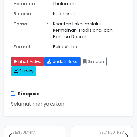
Halaman
:
1 halaman
Bahasa
:
Indonesia
Tema
:
Kearifan Lokal melalui
Permainan Tradisional dan
Bahasa Daerah
Format
:
Buku Video
Lihat Video
Unduh Buku
Simpan
Survey
Sinopsis
Selamat menyaksikan!
SEBELUMNYA
SELANJUTNYA