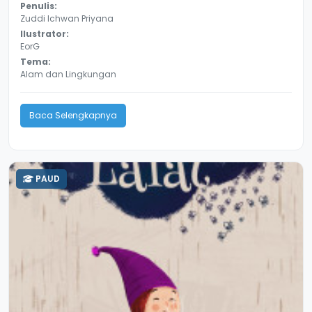
Penulis:
Zuddi Ichwan Priyana
Ilustrator:
EorG
Tema:
Alam dan Lingkungan
Baca Selengkapnya
PAUD