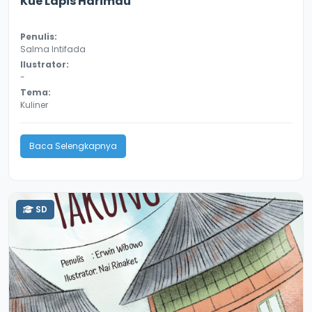
Kue Lapis Harimau
Penulis:
Salma Intifada
Ilustrator:
-
Tema:
Kuliner
Baca Selengkapnya
SD