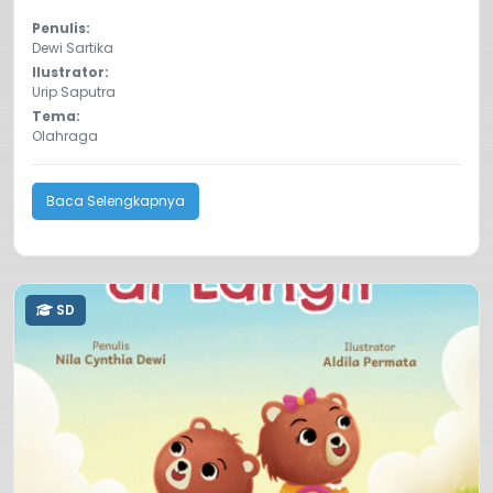
Penulis:
Dewi Sartika
Ilustrator:
Urip Saputra
Tema:
Olahraga
Baca Selengkapnya
SD