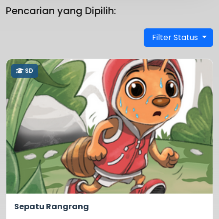
Pencarian yang Dipilih:
Filter Status
SD
5.0
42
Sepatu Rangrang