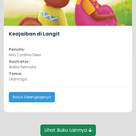
5.0
1255
Keajaiban di Langit
Penulis:
Nila Cynthia Dewi
Ilustrator:
Aldila Permata
Tema:
Olahraga
Baca Selengkapnya
Lihat Buku Lainnya