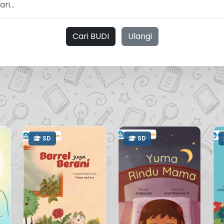
Cari BUDI
Ulangi
SD
SD