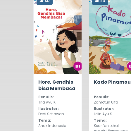
SD
SD
0.0
442
0.0
229
Hore, Gendhis
Kado Pinamou
bisa Membaca
Penulis:
Penulis:
Tria Ayu K.
Zahrotun Ulfa
Ilustrator:
Ilustrator:
Dedi Setiawan
Lelin Ayu S.
Tema:
Tema:
Anak Indonesia
Kearifan Lokal
melalui Permainan