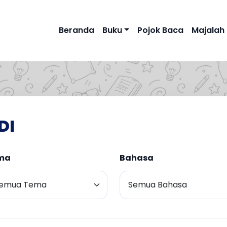
Beranda
Buku
Pojok Baca
Majalah
DI
ma
Bahasa