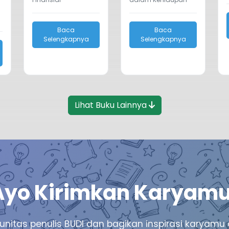
Baca
Baca
Selengkapnya
Selengkapnya
Lihat Buku Lainnya
Ayo Kirimkan Karyamu
unitas penulis BUDI dan bagikan inspirasi karya