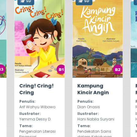
SD
SD
0.0
518
0.0
511
Cring! Cring!
Kampung
Cring
Kincir Angin
Penulis:
Penulis:
Arif Wahyu Wibowo
Dian Onasis
Ilustrator:
Ilustrator:
Yemima Dessy D.
Hani Nabila Suryani
Tema:
Tema:
Pengenalan Literasi
Pendekatan Sains
Finansial
dalam Kehidupan