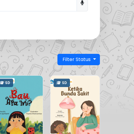
Filter Status
SD
SD