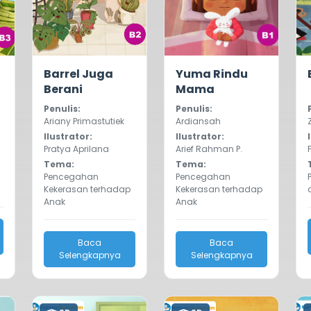
0.0
870
0.0
990
Barrel Juga
Yuma Rindu
Berani
Mama
Penulis:
Penulis:
Ariany Primastutiek
Ardiansah
Ilustrator:
Ilustrator:
Pratya Aprilana
Arief Rahman P.
Tema:
Tema:
Pencegahan
Pencegahan
Kekerasan terhadap
Kekerasan terhadap
Anak
Anak
Baca
Baca
Selengkapnya
Selengkapnya