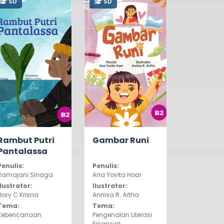
SD
SD
0.0
213
0.0
341
Rambut Putri
Gambar Runi
Pantalassa
Penulis:
Penulis:
Ramajani Sinaga
Ana Yovita Hoar
Ilustrator:
Ilustrator:
Hary C Krisna
Annisa R. Artha
Tema:
Tema:
Kebencanaan
Pengenalan Literasi
Finansial