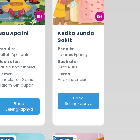
0.0
934
0.0
795
Bau Apa ini
Ketika Bunda
Sakit
Penulis:
Penulis:
Zulfah Aprilianti
Lommie Ephing
Ilustrator:
Ilustrator:
Fauzia Khoirunnisa
Herni Nurul
Tema:
Tema:
Pendekatan Sains
Anak Indonesia
dalam Kehidupan
Baca
Baca
Selengkapnya
Selengkapnya