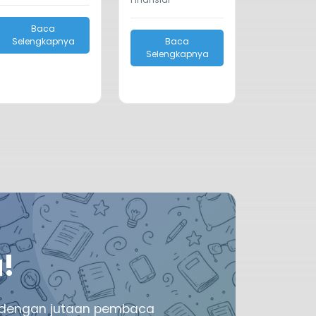
Baca
Selengkapnya
Baca
Selengkapnya
!
mu dengan jutaan pembaca