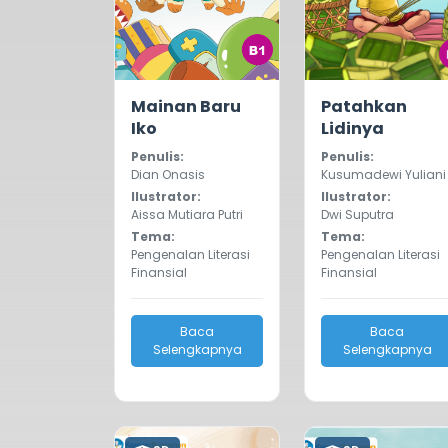
0.0
1979
0.0
862
Mainan Baru
Patahkan
Iko
Lidinya
Penulis:
Penulis:
Dian Onasis
Kusumadewi Yuliani
Ilustrator:
Ilustrator:
Aissa Mutiara Putri
Dwi Suputra
Tema:
Tema:
Pengenalan Literasi
Pengenalan Literasi
Finansial
Finansial
Baca
Baca
Selengkapnya
Selengkapnya