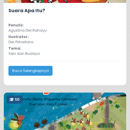
5.0
67
Suara Apa Itu?
Penulis:
Agustina Dwi Rahayu
Ilustrator:
Dwi Prihartono
Tema:
Seni dan Budaya
Baca Selengkapnya
SD