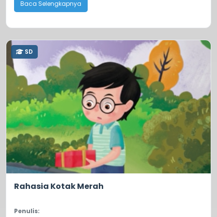
Baca Selengkapnya
SD
5.0
155
Rahasia Kotak Merah
Penulis: