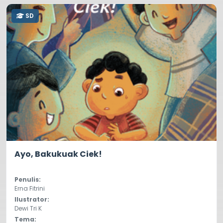
SD
0.0
25
Ayo, Bakukuak Ciek!
Penulis:
Erna Fitrini
Ilustrator:
Dewi Tri K
Tema: