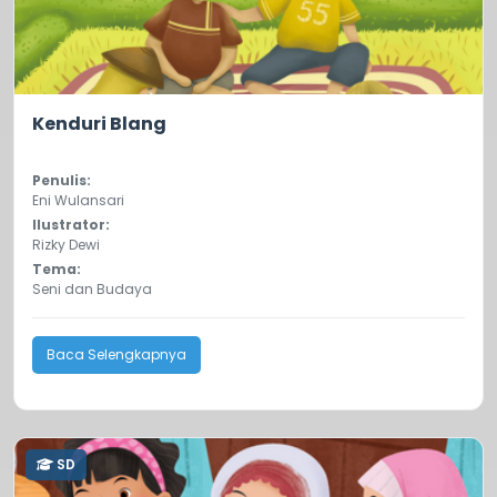
0.0
7
Kenduri Blang
Penulis:
Eni Wulansari
Ilustrator:
Rizky Dewi
Tema:
Seni dan Budaya
Baca Selengkapnya
SD