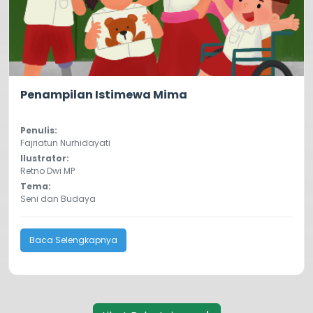
0.0
19
Penampilan Istimewa Mima
Penulis:
Fajriatun Nurhidayati
Ilustrator:
Retno Dwi MP
Tema:
Seni dan Budaya
Baca Selengkapnya