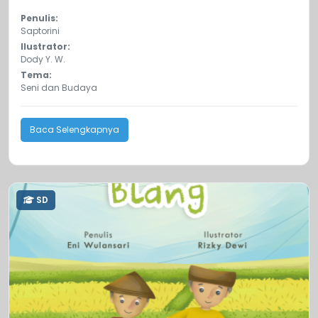
Penulis:
Saptorini
Ilustrator:
Dody Y. W.
Tema:
Seni dan Budaya
Baca Selengkapnya
SD