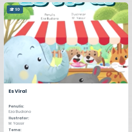
SD
0.0
101
Es Viral
Penulis:
Eza Budiono
Ilustrator:
M. Yassir
Tema: