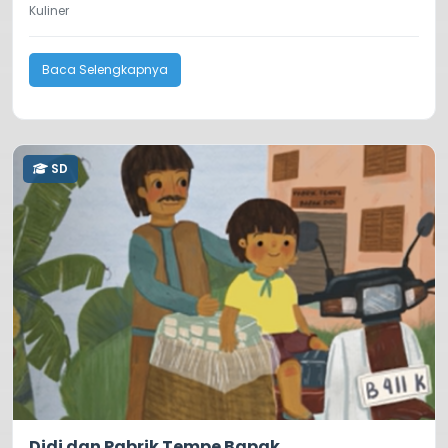
Kuliner
Baca Selengkapnya
SD
5.0
62
Didi dan Pabrik Tempe Bapak