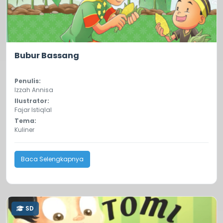
5.0
9
Bubur Bassang
Penulis:
Izzah Annisa
Ilustrator:
Fajar Istiqlal
Tema:
Kuliner
Baca Selengkapnya
SD