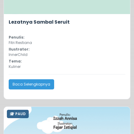
0.0
7
Lezatnya Sambal Seruit
Penulis:
Fitri Restiana
Ilustrator:
InnerChild
Tema:
Kuliner
Baca Selengkapnya
PAUD