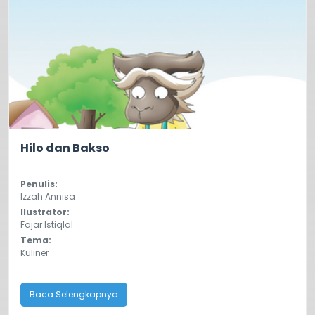
0.0
36
Hilo dan Bakso
Penulis:
Izzah Annisa
Ilustrator:
Fajar Istiqlal
Tema:
Kuliner
Baca Selengkapnya