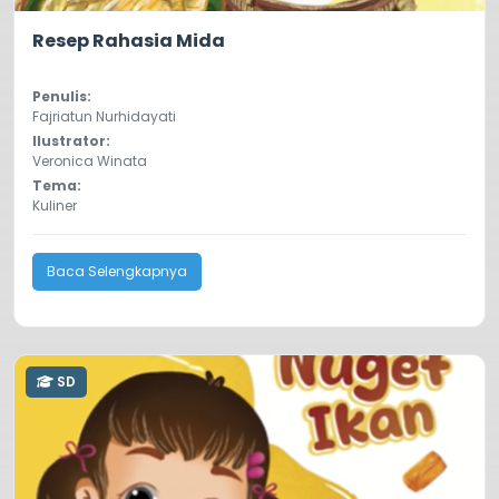
5.0
19
Resep Rahasia Mida
Penulis:
Fajriatun Nurhidayati
Ilustrator:
Veronica Winata
Tema:
Kuliner
Baca Selengkapnya
SD