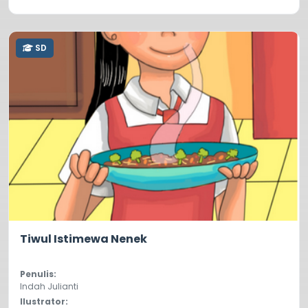
SD
0.0
8
Tiwul Istimewa Nenek
Penulis:
Indah Julianti
Ilustrator: