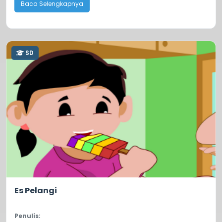
Baca Selengkapnya
SD
0.0
0
Es Pelangi
Penulis: