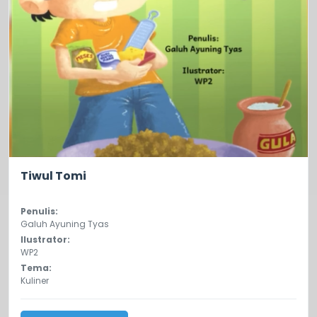
0.0
22
Tiwul Tomi
Penulis:
Galuh Ayuning Tyas
Ilustrator:
WP2
Tema:
Kuliner