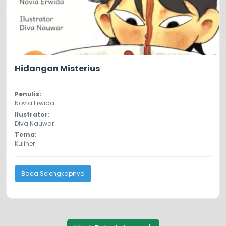
0.0
76
Hidangan Misterius
Penulis:
Novia Erwida
Ilustrator:
Diva Nauwar
Tema:
Kuliner
Baca Selengkapnya