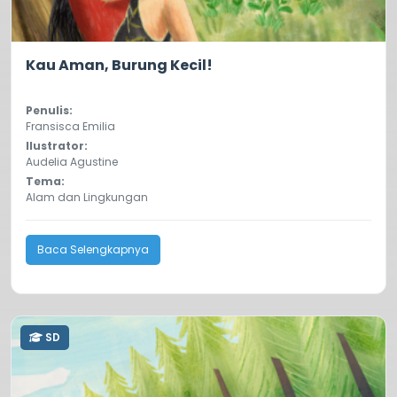
0.0
21
Kau Aman, Burung Kecil!
Penulis:
Fransisca Emilia
Ilustrator:
Audelia Agustine
Tema:
Alam dan Lingkungan
Baca Selengkapnya
SD