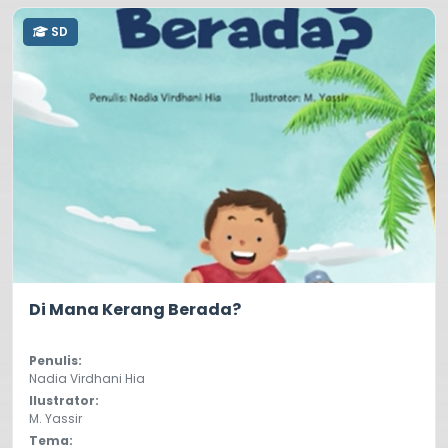
SD
5.0
76
Di Mana Kerang Berada?
Penulis:
Nadia Virdhani Hia
Ilustrator:
M. Yassir
Tema: