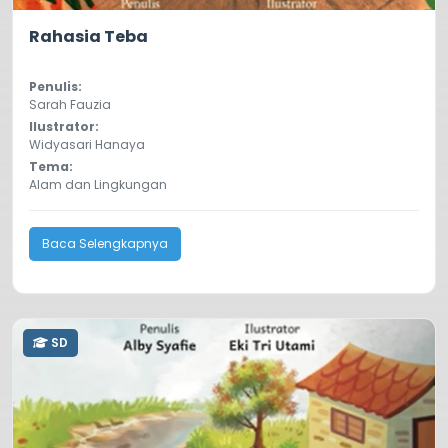
5.0
104
Rahasia Teba
Penulis:
Sarah Fauzia
Ilustrator:
Widyasari Hanaya
Tema:
Alam dan Lingkungan
Baca Selengkapnya
SD