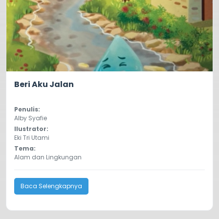
4.0
127
Beri Aku Jalan
Penulis:
Alby Syafie
Ilustrator:
Eki Tri Utami
Tema:
Alam dan Lingkungan
Baca Selengkapnya