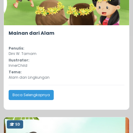
4.0
78
Mainan dari Alam
Penulis:
Dini W. Tamam
Ilustrator:
InnerChild
Tema:
Alam dan Lingkungan
Baca Selengkapnya
SD