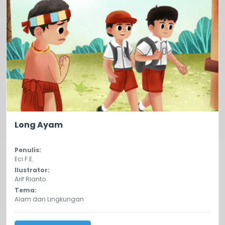
0.0
23
Long Ayam
Penulis:
Eci F.E.
Ilustrator:
Arif Rianto
Tema:
Alam dan Lingkungan