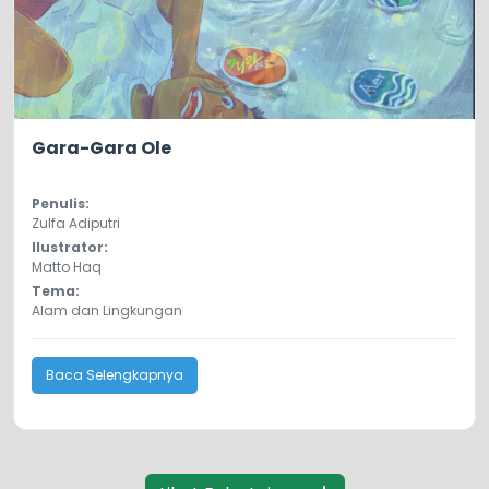
4.8
13095
Gara-Gara Ole
Penulis:
Zulfa Adiputri
Ilustrator:
Matto Haq
Tema:
Alam dan Lingkungan
Baca Selengkapnya