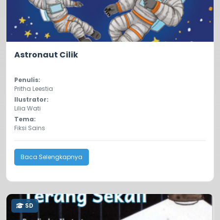
0.0
71
Astronaut Cilik
Penulis:
Pritha Leestia
Ilustrator:
Lilia Wati
Tema:
Fiksi Sains
Baca Selengkapnya
SD