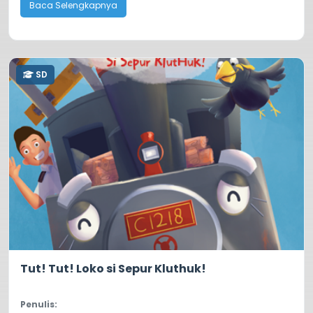
Baca Selengkapnya
SD
4.0
1735
Tut! Tut! Loko si Sepur Kluthuk!
Penulis: