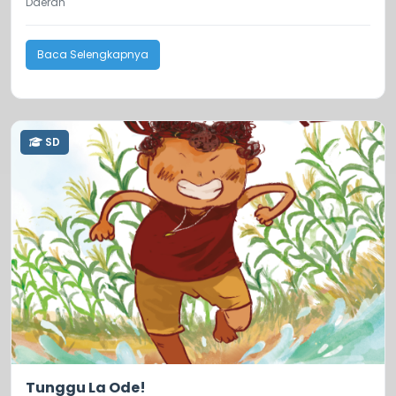
Daerah
Baca Selengkapnya
SD
0.0
46
Tunggu La Ode!