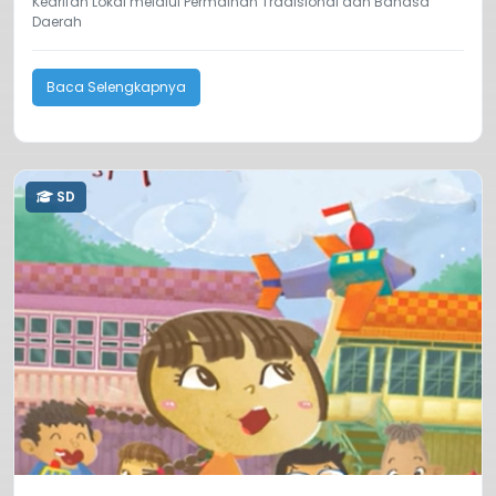
Kearifan Lokal melalui Permainan Tradisional dan Bahasa
Daerah
Baca Selengkapnya
SD
0.0
49