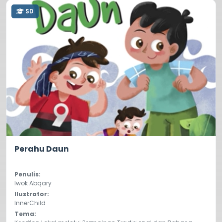
SD
0.0
428
Perahu Daun
Penulis:
Iwok Abqary
Ilustrator:
InnerChild
Tema: