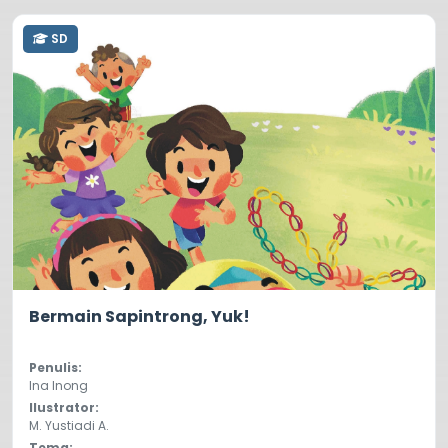
SD
3.3
2117
Bermain Sapintrong, Yuk!
Penulis:
Ina Inong
Ilustrator:
M. Yustiadi A.
Tema: