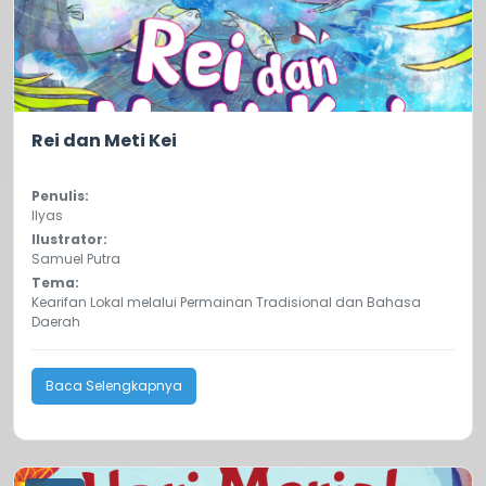
0.0
135
Rei dan Meti Kei
Penulis:
Ilyas
Ilustrator:
Samuel Putra
Tema:
Kearifan Lokal melalui Permainan Tradisional dan Bahasa
Daerah
Baca Selengkapnya