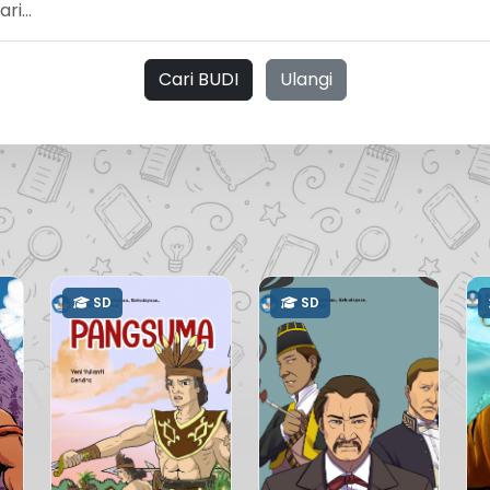
Cari BUDI
Ulangi
SD
SD