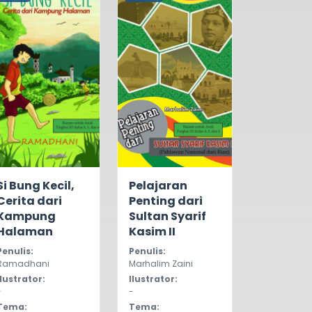
5.0
547
5.0
322
Si Bung Kecil,
Pelajaran
Cerita dari
Penting dari
Kampung
Sultan Syarif
Halaman
Kasim II
Penulis:
Penulis:
Ramadhani
Marhalim Zaini
Ilustrator:
Ilustrator:
-
-
Tema:
Tema: