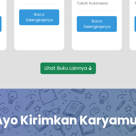
Tokoh Indonesia
Baca
Selengkapnya
Baca
Selengkapnya
Lihat Buku Lainnya
Ayo Kirimkan Karyamu