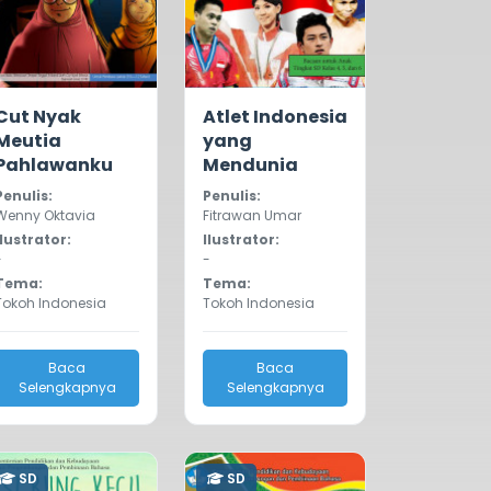
5.0
1115
5.0
890
Cut Nyak
Atlet Indonesia
Meutia
yang
Pahlawanku
Mendunia
Penulis:
Penulis:
Wenny Oktavia
Fitrawan Umar
Ilustrator:
Ilustrator:
-
-
Tema:
Tema:
Tokoh Indonesia
Tokoh Indonesia
Baca
Baca
Selengkapnya
Selengkapnya
SD
SD