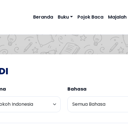
Beranda
Buku
Pojok Baca
Majalah
DI
ma
Bahasa