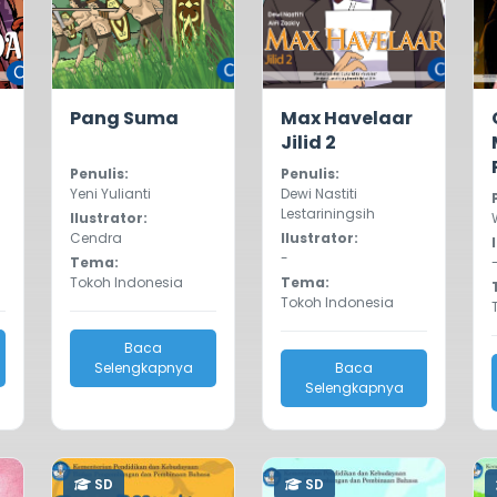
0.0
431
0.0
468
Pang Suma
Max Havelaar
Jilid 2
Penulis:
Penulis:
Yeni Yulianti
Dewi Nastiti
Lestariningsih
Ilustrator:
Cendra
Ilustrator:
-
Tema:
Tokoh Indonesia
Tema:
Tokoh Indonesia
Baca
Selengkapnya
Baca
Selengkapnya
SD
SD