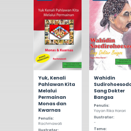
5.0
749
5.0
553
Yuk, Kenali
Wahidin
Pahlawan Kita
Sudirohoesodo
Melalui
Sang Dokter
Permainan
Bangsa
Monas dan
Penulis:
Kwarnas
Yayan Rika Harari
Ilustrator:
Penulis:
-
Rachmawati
Tema:
Ilustrator: