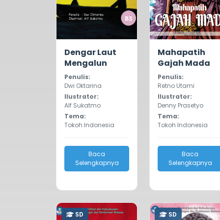
0.0
1276
1.0
1880
Dengar Laut
Mahapatih
Mengalun
Gajah Mada
Penulis:
Penulis:
Dwi Oktarina
Retno Utami
Ilustrator:
Ilustrator:
Alf Sukatmo
Denny Prasetyo
Tema:
Tema:
Tokoh Indonesia
Tokoh Indonesia
Baca
Baca
Selengkapnya
Selengkapnya
SD
SD