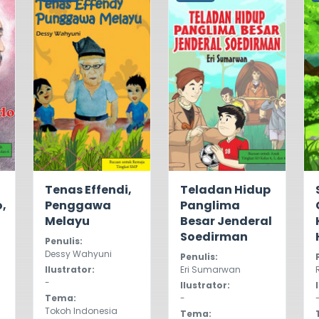
5.0
366
5.0
901
Tenas Effendi,
Teladan Hidup
,
Penggawa
Panglima
Melayu
Besar Jenderal
Soedirman
Penulis:
Dessy Wahyuni
Penulis:
Ilustrator:
Eri Sumarwan
-
Ilustrator:
Tema:
-
Tokoh Indonesia
Tema: