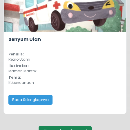
0.0
84
Senyum Ulan
Penulis:
Retno Utami
Ilustrator:
Maman Mantox
Tema:
Kebencanaan
Baca Selengkapnya