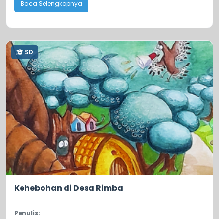
Baca Selengkapnya
SD
0.0
84
Kehebohan di Desa Rimba
Penulis: