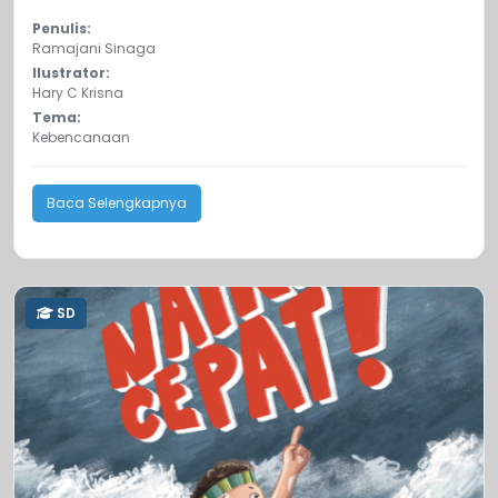
Penulis:
Ramajani Sinaga
Ilustrator:
Hary C Krisna
Tema:
Kebencanaan
Baca Selengkapnya
SD