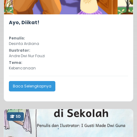
0.0
34
Ayo, Diikat!
Penulis:
Desinta Ardiana
Ilustrator:
Andre Dwi Nur Fauzi
Tema:
Kebencanaan
Baca Selengkapnya
SD