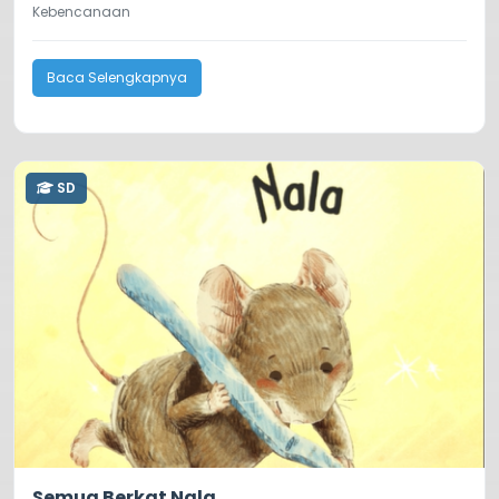
Kebencanaan
Baca Selengkapnya
SD
0.0
49
Semua Berkat Nala