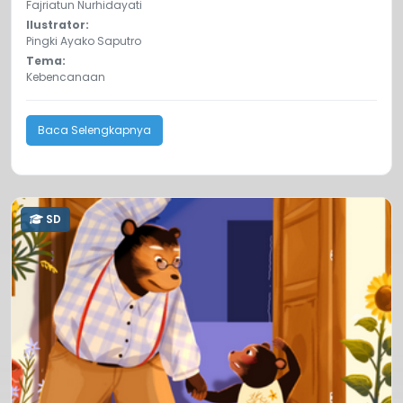
Fajriatun Nurhidayati
Ilustrator:
Pingki Ayako Saputro
Tema:
Kebencanaan
Baca Selengkapnya
SD