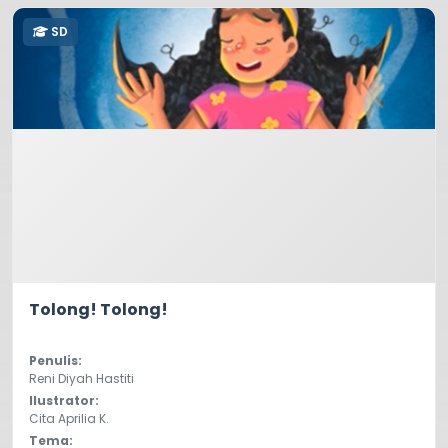
SD
0.0
62
Tolong! Tolong!
Penulis:
Reni Diyah Hastiti
Ilustrator:
Cita Aprilia K.
Tema: