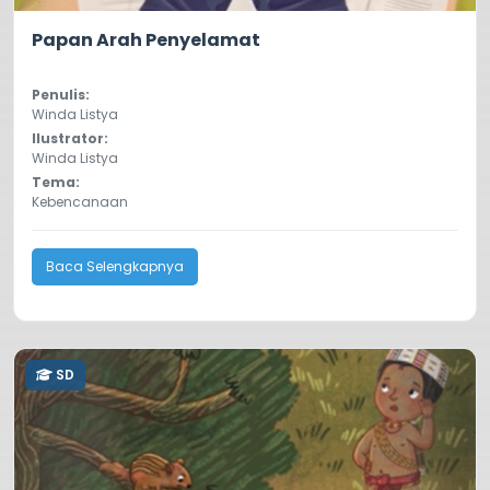
0.0
136
Papan Arah Penyelamat
Penulis:
Winda Listya
Ilustrator:
Winda Listya
Tema:
Kebencanaan
Baca Selengkapnya
SD