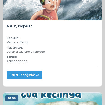
0.0
148
Naik, Cepat!
Penulis:
Mutiara Effendi
Ilustrator:
Juliana Laurensia Lemong
Tema:
Kebencanaan
Baca Selengkapnya
SD