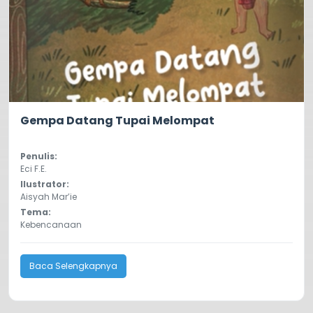
0.0
79
Gempa Datang Tupai Melompat
Penulis:
Eci F.E.
Ilustrator:
Aisyah Mar’ie
Tema:
Kebencanaan
Baca Selengkapnya