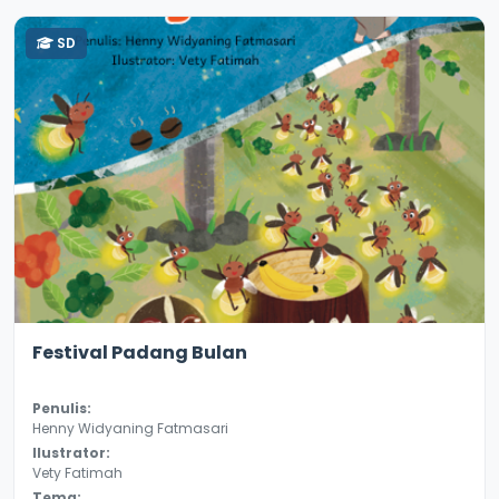
SD
3.0
8134
Festival Padang Bulan
Penulis:
Henny Widyaning Fatmasari
Ilustrator:
Vety Fatimah
Tema: