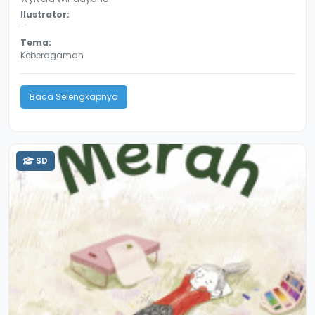
Ilustrator:
-
Tema:
Keberagaman
Baca Selengkapnya
SD