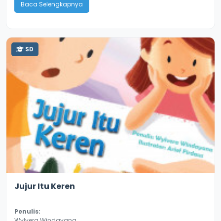
Baca Selengkapnya
SD
3.4
8830
Jujur Itu Keren
Penulis:
Wylvera Windayana