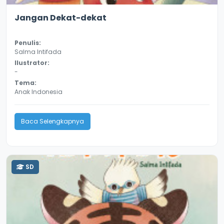
2.8
11338
Jangan Dekat-dekat
Penulis:
Salma Intifada
Ilustrator:
-
Tema:
Anak Indonesia
Baca Selengkapnya
SD