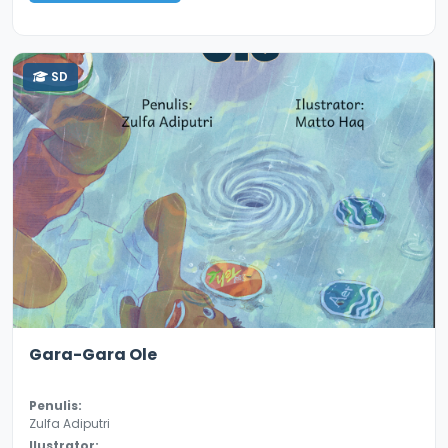
SD
2.9
13041
Gara-Gara Ole
Penulis:
Zulfa Adiputri
Ilustrator: