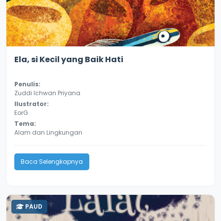
3.6
9389
Ela, si Kecil yang Baik Hati
Penulis:
Zuddi Ichwan Priyana
Ilustrator:
EorG
Tema:
Alam dan Lingkungan
Baca Selengkapnya
PAUD