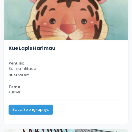
3.3
10780
Kue Lapis Harimau
Penulis:
Salma Intifada
Ilustrator:
-
Tema:
Kuliner
Baca Selengkapnya