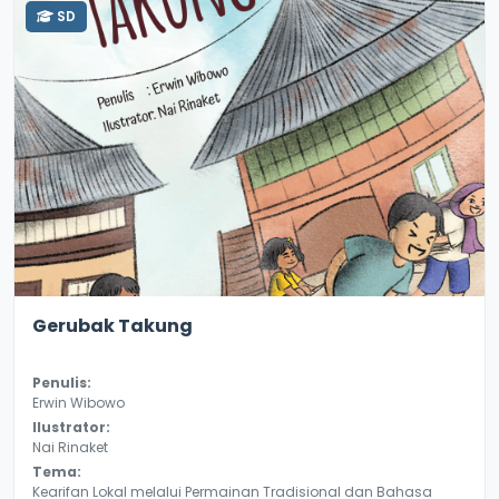
SD
2.2
10172
Gerubak Takung
Penulis:
Erwin Wibowo
Ilustrator:
Nai Rinaket
Tema:
Kearifan Lokal melalui Permainan Tradisional dan Bahasa