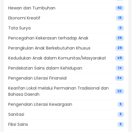
Hewan dan Tumbuhan
62
Ekonomi Kreatif
15
Tata Surya
0
Pencegahan Kekerasan terhadap Anak
26
Perangkulan Anak Berkebutuhan Khusus
29
Kedudukan Anak dalam Komunitas/Masyarakat
49
Pendekatan Sains dalam Kehidupan
14
Pengenalan Literasi Finansial
34
Kearifan Lokal melalui Permainan Tradisional dan
20
Bahasa Daerah
Pengenalan Literasi Kewargaan
5
Sanitasi
5
Fiksi Sains
5