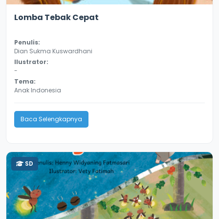
3.1
8639
Lomba Tebak Cepat
Penulis:
Dian Sukma Kuswardhani
Ilustrator:
-
Tema:
Anak Indonesia
Baca Selengkapnya
SD