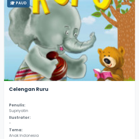
PAUD
2.6
9844
Celengan Ruru
Penulis:
Supriyatin
Ilustrator:
-
Tema:
Anak Indonesia