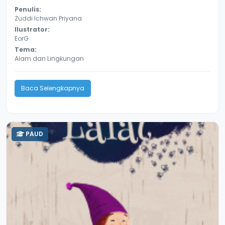
Penulis:
Zuddi Ichwan Priyana
Ilustrator:
EorG
Tema:
Alam dan Lingkungan
Baca Selengkapnya
PAUD