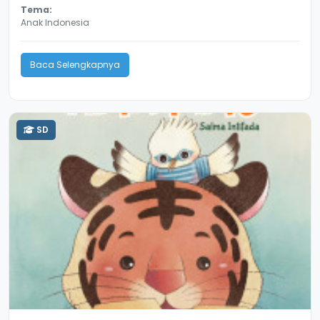
Tema:
Anak Indonesia
Baca Selengkapnya
SD
3.3
10774