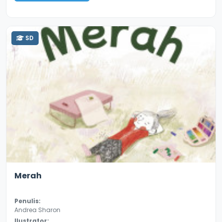
SD
4.2
8646
Merah
Penulis:
Andrea Sharon
Ilustrator: