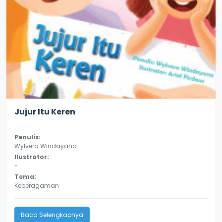
3.4
8828
Jujur Itu Keren
Penulis:
Wylvera Windayana
Ilustrator:
-
Tema:
Keberagaman
Baca Selengkapnya