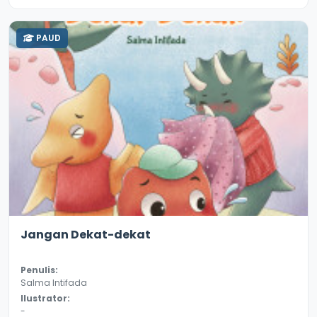
PAUD
2.8
11326
Jangan Dekat-dekat
Penulis:
Salma Intifada
Ilustrator:
-