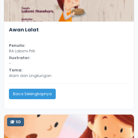
3.3
8985
Awan Lalat
Penulis:
RA Laksmi Priti
Ilustrator:
-
Tema:
Alam dan Lingkungan
Baca Selengkapnya
SD