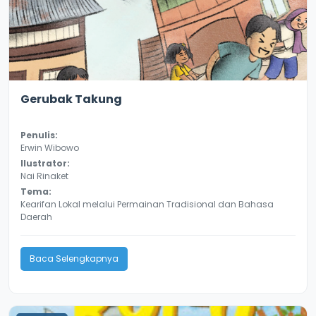
2.2
10169
Gerubak Takung
Penulis:
Erwin Wibowo
Ilustrator:
Nai Rinaket
Tema:
Kearifan Lokal melalui Permainan Tradisional dan Bahasa
Daerah
Baca Selengkapnya