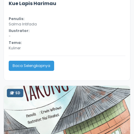
Kue Lapis Harimau
Penulis:
Salma Intifada
Ilustrator:
-
Tema:
Kuliner
Baca Selengkapnya
SD