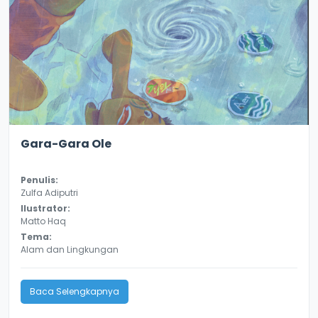
2.9
13034
Gara-Gara Ole
Penulis:
Zulfa Adiputri
Ilustrator:
Matto Haq
Tema:
Alam dan Lingkungan
Baca Selengkapnya