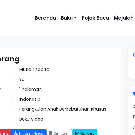
Beranda
Buku
Pojok Baca
Majalah
erang
:
Mutia Tsabita
:
SD
n
:
1 halaman
:
Indonesia
:
Perangkulan Anak Berkebutuhan Khusus
:
Buku Video
ideo
Unduh Buku
Simpan
Survey