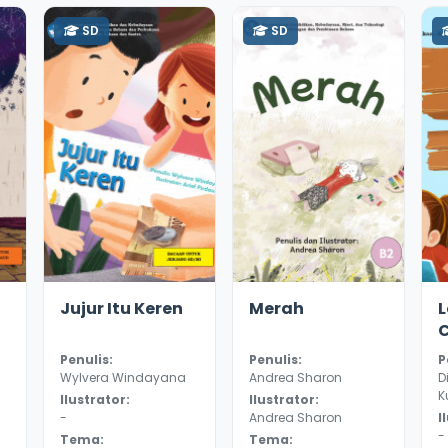
SD
SD
3.4
8823
4.2
8646
3
Jujur Itu Keren
Merah
Penulis:
Penulis:
P
Wylvera Windayana
Andrea Sharon
D
K
Ilustrator:
Ilustrator:
-
Andrea Sharon
I
-
Tema:
Tema: