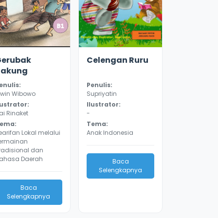
2.2
10166
2.6
9831
Gerubak
Celengan Ruru
Takung
enulis:
Penulis:
rwin Wibowo
Supriyatin
lustrator:
Ilustrator:
ai Rinaket
-
ema:
Tema:
earifan Lokal melalui
Anak Indonesia
ermainan
radisional dan
ahasa Daerah
Baca
Selengkapnya
Baca
Selengkapnya