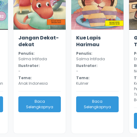
2.8
11305
3.3
10756
Jangan Dekat-
Kue Lapis
dekat
Harimau
Penulis:
Penulis:
P
Salma Intifada
Salma Intifada
E
Ilustrator:
Ilustrator:
I
-
-
N
Tema:
Tema:
T
an
Anak Indonesia
Kuliner
K
P
T
B
Baca
Baca
Selengkapnya
Selengkapnya