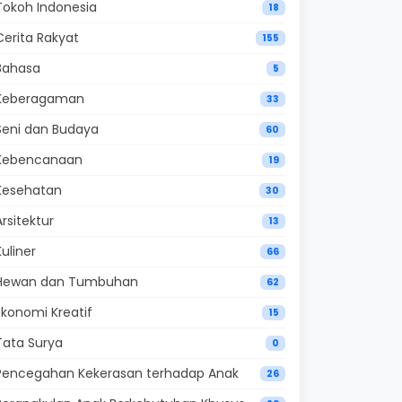
Tokoh Indonesia
18
Cerita Rakyat
155
Bahasa
5
Keberagaman
33
Seni dan Budaya
60
Kebencanaan
19
Kesehatan
30
Arsitektur
13
Kuliner
66
Hewan dan Tumbuhan
62
Ekonomi Kreatif
15
Tata Surya
0
Pencegahan Kekerasan terhadap Anak
26