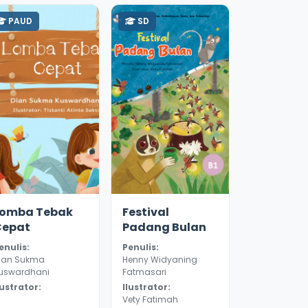
PAUD
SD
.1
8635
3.0
8131
Lomba Tebak
Festival
Cepat
Padang Bulan
enulis:
Penulis:
ian Sukma
Henny Widyaning
uswardhani
Fatmasari
lustrator:
Ilustrator:
Vety Fatimah