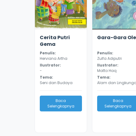
2.9
18185
2.9
13024
Cerita Putri
Gara-Gara Ole
Gema
Penulis:
Penulis:
Herviana Artha
Zulfa Adiputri
Ilustrator:
Ilustrator:
-
Matto Haq
Tema:
Tema:
Seni dan Budaya
Alam dan Lingkung
Baca
Baca
Selengkapnya
Selengkapnya