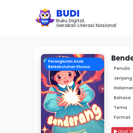
BUDI
Buku Digital,
Gerakan Literasi Nasional
Bend
Perangkulan Anak
Berkebutuhan Khusus
Penulis
Jenjang
Halama
Bahasa
Tema
Format
Lihat V