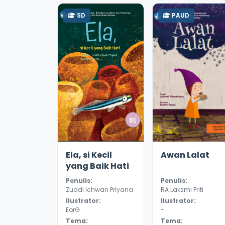
SD
PAUD
3.6
9384
3.3
8984
Ela, si Kecil
Awan Lalat
yang Baik Hati
Penulis:
Penulis:
Zuddi Ichwan Priyana
RA Laksmi Priti
Ilustrator:
Ilustrator:
EorG
-
Tema:
Tema: