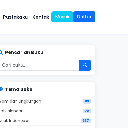
Masuk
Daftar
Pustakaku
Kontak
Pencarian Buku
Tema Buku
Alam dan Lingkungan
69
Petualangan
72
Anak Indonesia
337