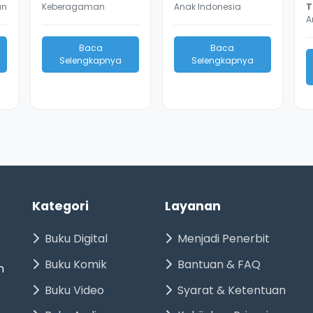
an
Keberagaman
Anak Indonesia
T
A
Baca
Baca
Selengkapnya
Selengkapnya
Kategori
Layanan
Buku Digital
Menjadi Penerbit
Buku Komik
Bantuan & FAQ
n
Buku Video
Syarat & Ketentuan