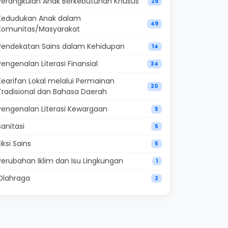
Perangkulan Anak Berkebutuhan Khusus
29
Kedudukan Anak dalam
49
Komunitas/Masyarakat
Pendekatan Sains dalam Kehidupan
14
Pengenalan Literasi Finansial
34
Kearifan Lokal melalui Permainan
20
Tradisional dan Bahasa Daerah
Pengenalan Literasi Kewargaan
5
Sanitasi
5
Fiksi Sains
5
Perubahan Iklim dan Isu Lingkungan
1
Olahraga
2