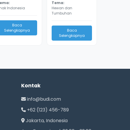
ema:
Tema:
nak Indonesia
Hewan dan
Tumbuhan
Baca
Selengkapnya
Baca
Selengkapnya
Kontak
info@budi.com
+62 (123) 456-789
Jakarta, Indonesia