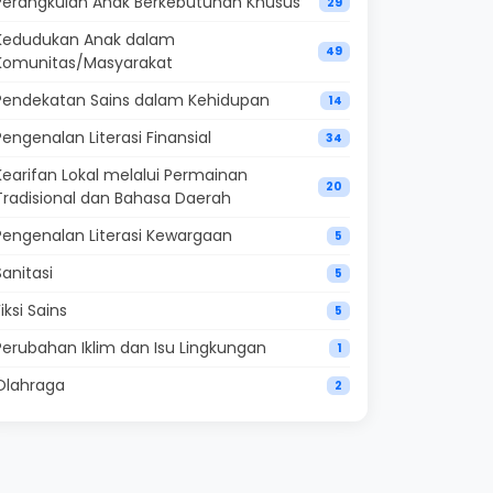
Perangkulan Anak Berkebutuhan Khusus
29
Kedudukan Anak dalam
49
Komunitas/Masyarakat
Pendekatan Sains dalam Kehidupan
14
Pengenalan Literasi Finansial
34
Kearifan Lokal melalui Permainan
20
Tradisional dan Bahasa Daerah
Pengenalan Literasi Kewargaan
5
Sanitasi
5
Fiksi Sains
5
Perubahan Iklim dan Isu Lingkungan
1
Olahraga
2