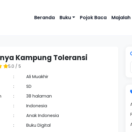
Beranda
Buku
Pojok Baca
Majalah
nya Kampung Toleransi
5.0 / 5
:
Ali Muakhir
:
SD
n
:
38 halaman
:
Indonesia
:
Anak Indonesia
:
Buku Digital