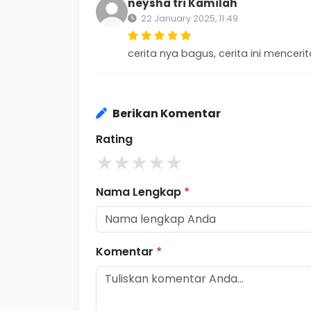
neysha tri Kamilah
22 January 2025, 11:49
cerita nya bagus, cerita ini mencerit
Berikan Komentar
Rating
★
★
★
★
★
Nama Lengkap
*
Komentar
*