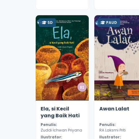
SD
PAUD
3.6
9389
3.3
8987
Ela, si Kecil
Awan Lalat
yang Baik Hati
Penulis:
Penulis:
Zuddi Ichwan Priyana
RA Laksmi Priti
Ilustrator:
Ilustrator: