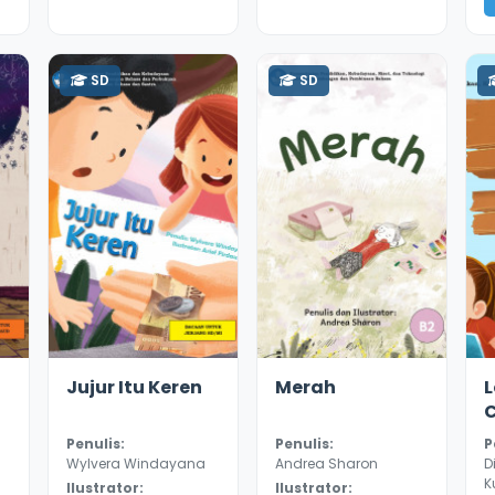
SD
SD
3.4
8831
4.2
8649
3
Jujur Itu Keren
Merah
Penulis:
Penulis:
P
Wylvera Windayana
Andrea Sharon
D
K
Ilustrator:
Ilustrator: