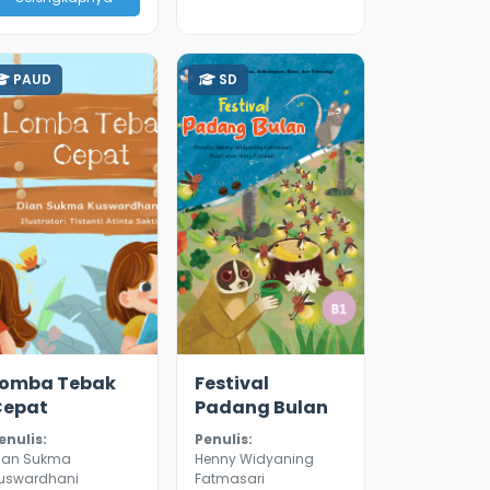
PAUD
SD
.1
8643
3.0
8134
Lomba Tebak
Festival
Cepat
Padang Bulan
enulis:
Penulis:
ian Sukma
Henny Widyaning
uswardhani
Fatmasari