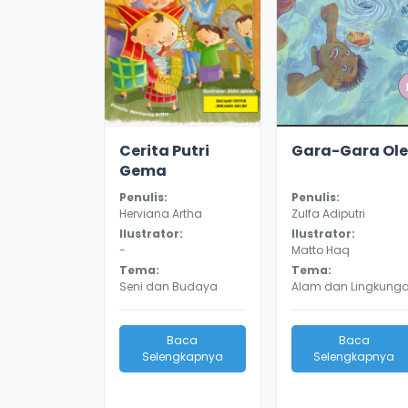
2.9
18197
2.9
13041
Cerita Putri
Gara-Gara Ole
Gema
Penulis:
Penulis:
Herviana Artha
Zulfa Adiputri
Ilustrator:
Ilustrator:
-
Matto Haq
Tema:
Tema:
Seni dan Budaya
Alam dan Lingkung
Baca
Baca
Selengkapnya
Selengkapnya