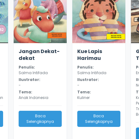
2.8
11340
3.3
10780
Jangan Dekat-
Kue Lapis
dekat
Harimau
Penulis:
Penulis:
P
Salma Intifada
Salma Intifada
E
Ilustrator:
Ilustrator:
I
-
-
N
Tema:
Tema:
T
an
Anak Indonesia
Kuliner
K
P
T
B
Baca
Baca
Selengkapnya
Selengkapnya