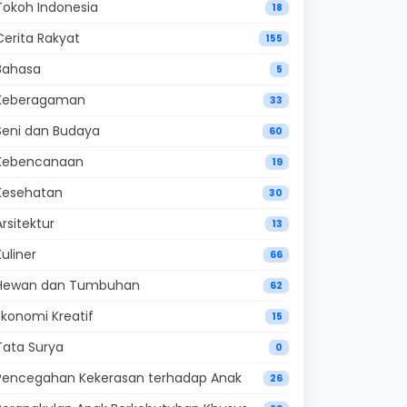
Tokoh Indonesia
18
Cerita Rakyat
155
Bahasa
5
Keberagaman
33
Seni dan Budaya
60
Kebencanaan
19
Kesehatan
30
Arsitektur
13
Kuliner
66
Hewan dan Tumbuhan
62
Ekonomi Kreatif
15
Tata Surya
0
Pencegahan Kekerasan terhadap Anak
26