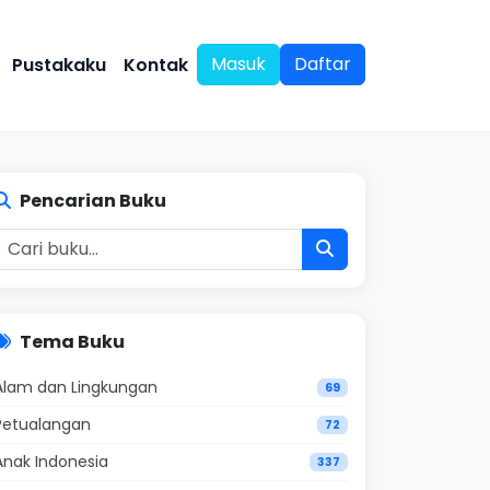
Masuk
Daftar
Pustakaku
Kontak
Pencarian Buku
Tema Buku
Alam dan Lingkungan
69
Petualangan
72
Anak Indonesia
337