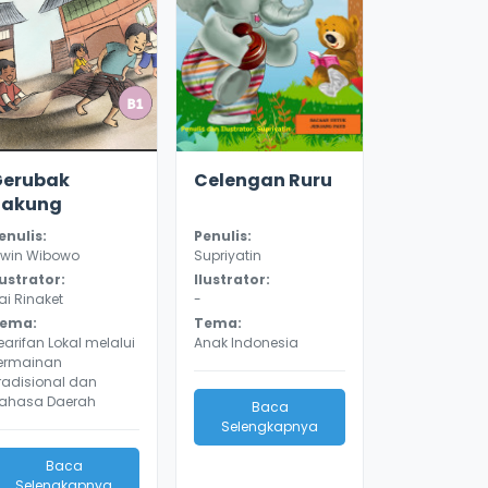
2.2
10172
2.6
9850
Gerubak
Celengan Ruru
Takung
enulis:
Penulis:
rwin Wibowo
Supriyatin
lustrator:
Ilustrator:
ai Rinaket
-
ema:
Tema:
earifan Lokal melalui
Anak Indonesia
ermainan
radisional dan
ahasa Daerah
Baca
Selengkapnya
Baca
Selengkapnya