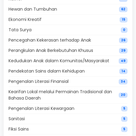
Hewan dan Tumbuhan
62
Ekonomi Kreatif
15
Tata Surya
0
Pencegahan Kekerasan terhadap Anak
26
Perangkulan Anak Berkebutuhan Khusus
29
Kedudukan Anak dalam Komunitas/Masyarakat
49
Pendekatan Sains dalam Kehidupan
14
Pengenalan Literasi Finansial
34
Kearifan Lokal melalui Permainan Tradisional dan
20
Bahasa Daerah
Pengenalan Literasi Kewargaan
5
Sanitasi
5
Fiksi Sains
5