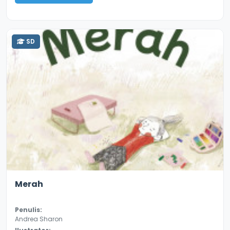
SD
4.2
8660
Merah
Penulis:
Andrea Sharon