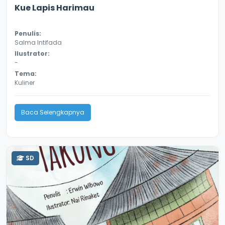
3.3
10812
Kue Lapis Harimau
Penulis:
Salma Intifada
Ilustrator:
-
Tema:
Kuliner
Baca Selengkapnya
SD