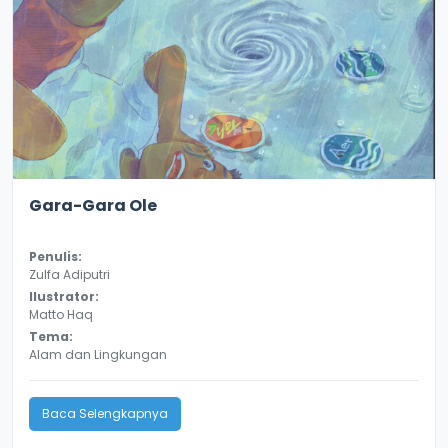
2.9
13070
Gara-Gara Ole
Penulis:
Zulfa Adiputri
Ilustrator:
Matto Haq
Tema:
Alam dan Lingkungan
Baca Selengkapnya