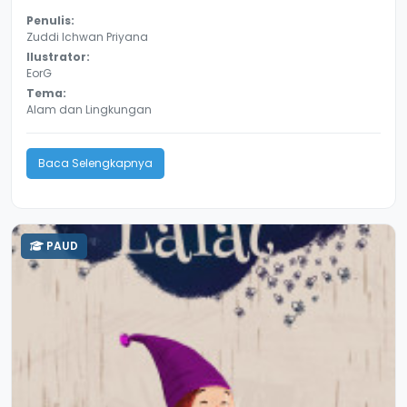
Penulis:
Zuddi Ichwan Priyana
Ilustrator:
EorG
Tema:
Alam dan Lingkungan
Baca Selengkapnya
PAUD