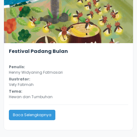
3.0
8136
Festival Padang Bulan
Penulis:
Henny Widyaning Fatmasari
Ilustrator:
Vety Fatimah
Tema:
Hewan dan Tumbuhan
Baca Selengkapnya