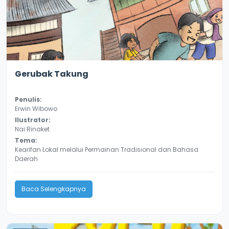
2.2
10179
Gerubak Takung
Penulis:
Erwin Wibowo
Ilustrator:
Nai Rinaket
Tema:
Kearifan Lokal melalui Permainan Tradisional dan Bahasa
Daerah
Baca Selengkapnya