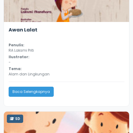
3.3
8993
Awan Lalat
Penulis:
RA Laksmi Priti
Ilustrator:
-
Tema:
Alam dan Lingkungan
Baca Selengkapnya
SD