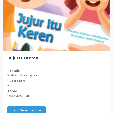
3.4
8836
Jujur Itu Keren
Penulis:
Wylvera Windayana
Ilustrator:
-
Tema:
Keberagaman
Baca Selengkapnya