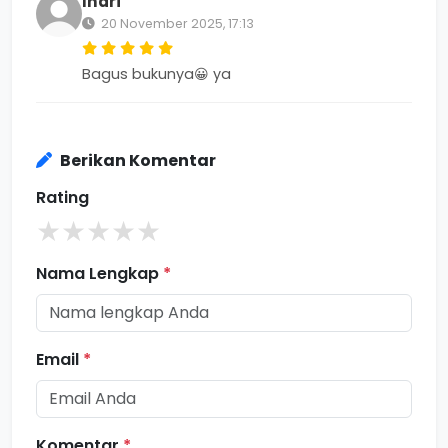
Indri
20 November 2025, 17:13
Bagus bukunya😀 ya
Berikan Komentar
Rating
★
★
★
★
★
Nama Lengkap
*
Email
*
Komentar
*