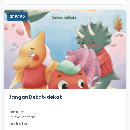
PAUD
2.8
11376
Jangan Dekat-dekat
Penulis:
Salma Intifada
Ilustrator:
-