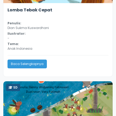
3.1
8656
Lomba Tebak Cepat
Penulis:
Dian Sukma Kuswardhani
Ilustrator:
-
Tema:
Anak Indonesia
Baca Selengkapnya
SD