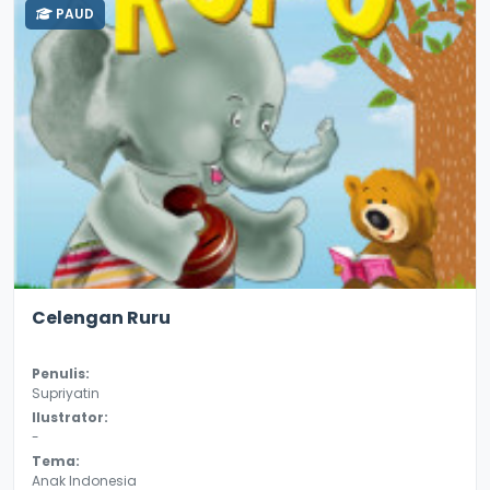
PAUD
2.6
9858
Celengan Ruru
Penulis:
Supriyatin
Ilustrator:
-
Tema:
Anak Indonesia