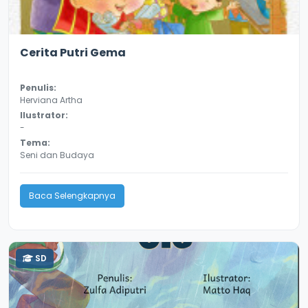
2.9
18208
Cerita Putri Gema
Penulis:
Herviana Artha
Ilustrator:
-
Tema:
Seni dan Budaya
Baca Selengkapnya
SD