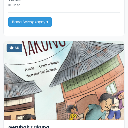
Kuliner
Baca Selengkapnya
SD
2.2
10169
Gerubak Takung