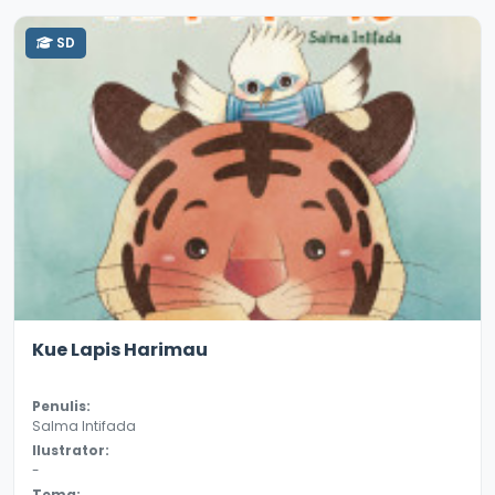
SD
3.3
10774
Kue Lapis Harimau
Penulis:
Salma Intifada
Ilustrator:
-
Tema: