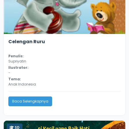
2.6
9844
Celengan Ruru
Penulis:
Supriyatin
Ilustrator:
-
Tema:
Anak Indonesia
Baca Selengkapnya
SD