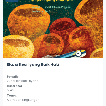
3.6
9388
Ela, si Kecil yang Baik Hati
Penulis:
Zuddi Ichwan Priyana
Ilustrator:
EorG
Tema:
Alam dan Lingkungan