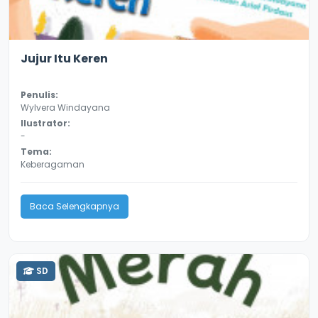
3.4
8828
Jujur Itu Keren
Penulis:
Wylvera Windayana
Ilustrator:
-
Tema:
Keberagaman
Baca Selengkapnya
SD