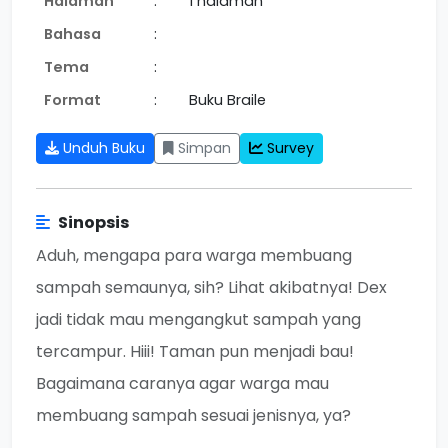
Halaman
:
1 halaman
Bahasa
:
Tema
:
Format
:
Buku Braile
Unduh Buku
Simpan
Survey
Sinopsis
Aduh, mengapa para warga membuang
sampah semaunya, sih? Lihat akibatnya! Dex
jadi tidak mau mengangkut sampah yang
tercampur. Hiii! Taman pun menjadi bau!
Bagaimana caranya agar warga mau
membuang sampah sesuai jenisnya, ya?