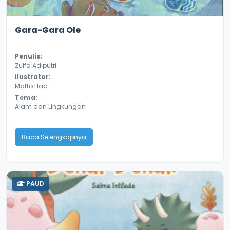
2.9
13034
Gara-Gara Ole
Penulis:
Zulfa Adiputri
Ilustrator:
Matto Haq
Tema:
Alam dan Lingkungan
Baca Selengkapnya
PAUD