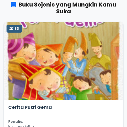
Buku Sejenis yang Mungkin Kamu
Suka
SD
2.9
18194
Cerita Putri Gema
Penulis:
Herviana Artha