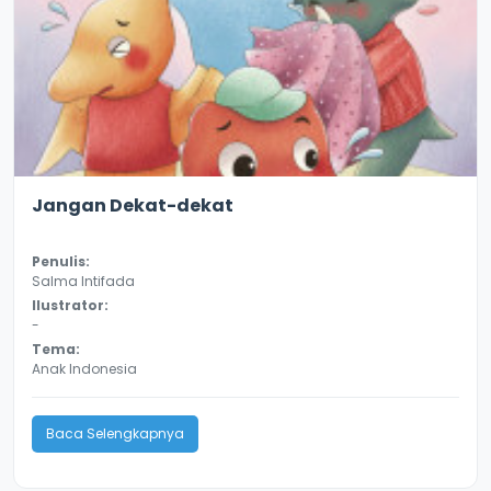
2.8
11324
Jangan Dekat-dekat
Penulis:
Salma Intifada
Ilustrator:
-
Tema:
Anak Indonesia
Baca Selengkapnya