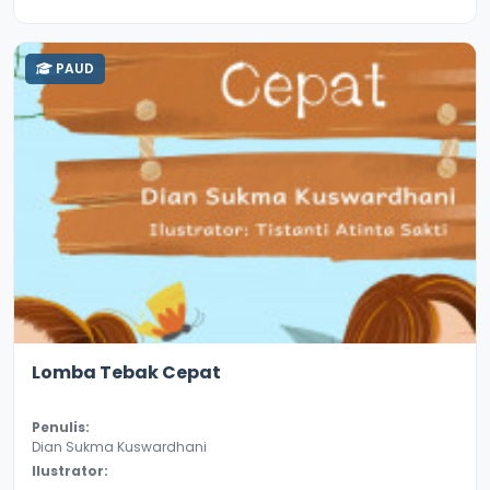
PAUD
3.1
8639
Lomba Tebak Cepat
Penulis:
Dian Sukma Kuswardhani
Ilustrator: