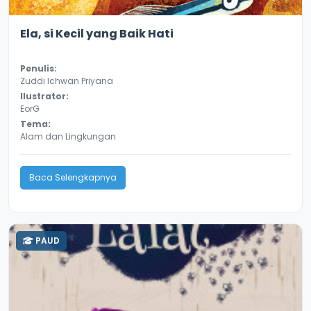
3.6
9389
Ela, si Kecil yang Baik Hati
Penulis:
Zuddi Ichwan Priyana
Ilustrator:
EorG
Tema:
Alam dan Lingkungan
Baca Selengkapnya
PAUD