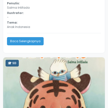
Penulis:
Salma Intifada
Ilustrator:
-
Tema:
Anak Indonesia
Baca Selengkapnya
SD