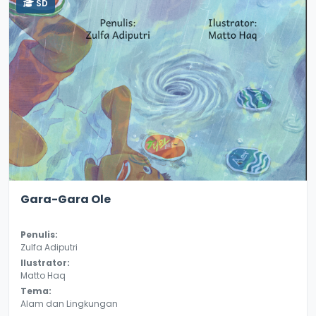
SD
2.9
13041
Gara-Gara Ole
Penulis:
Zulfa Adiputri
Ilustrator:
Matto Haq
Tema:
Alam dan Lingkungan