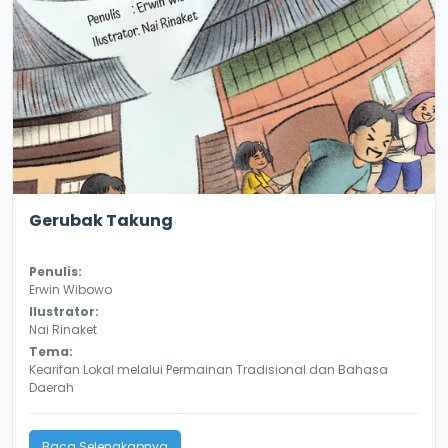
2.2
10172
Gerubak Takung
Penulis:
Erwin Wibowo
Ilustrator:
Nai Rinaket
Tema:
Kearifan Lokal melalui Permainan Tradisional dan Bahasa
Daerah
Baca Selengkapnya