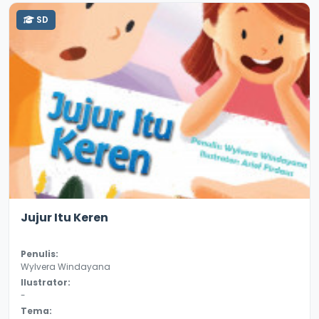
SD
3.4
8830
Jujur Itu Keren
Penulis:
Wylvera Windayana
Ilustrator:
-
Tema: