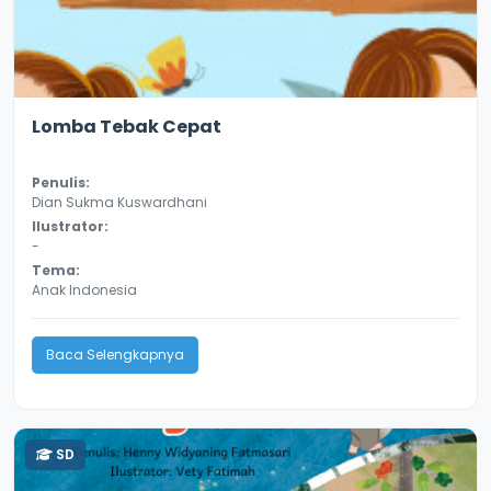
3.1
8643
Lomba Tebak Cepat
Penulis:
Dian Sukma Kuswardhani
Ilustrator:
-
Tema:
Anak Indonesia
Baca Selengkapnya
SD