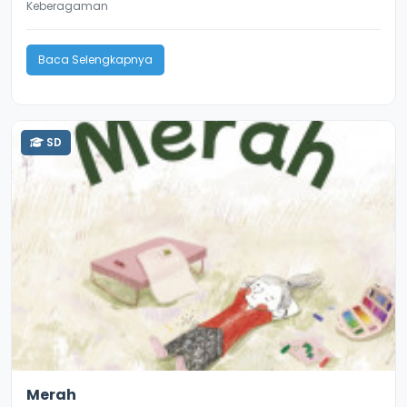
Keberagaman
Baca Selengkapnya
SD
4.2
8648
Merah