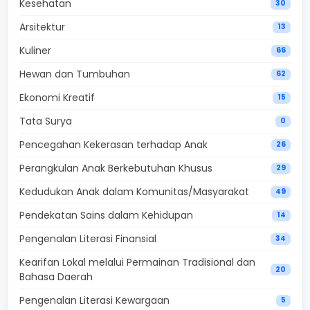
Kesehatan
30
Arsitektur
13
Kuliner
66
Hewan dan Tumbuhan
62
Ekonomi Kreatif
15
Tata Surya
0
Pencegahan Kekerasan terhadap Anak
26
Perangkulan Anak Berkebutuhan Khusus
29
Kedudukan Anak dalam Komunitas/Masyarakat
49
Pendekatan Sains dalam Kehidupan
14
Pengenalan Literasi Finansial
34
Kearifan Lokal melalui Permainan Tradisional dan
20
Bahasa Daerah
Pengenalan Literasi Kewargaan
5