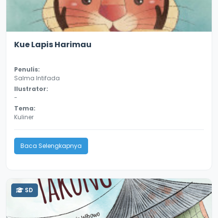
3.3
10780
Kue Lapis Harimau
Penulis:
Salma Intifada
Ilustrator:
-
Tema:
Kuliner
Baca Selengkapnya
SD