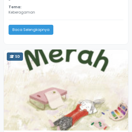
-
Tema:
Keberagaman
Baca Selengkapnya
SD