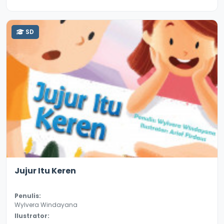
SD
3.4
8817
Jujur Itu Keren
Penulis:
Wylvera Windayana
Ilustrator: