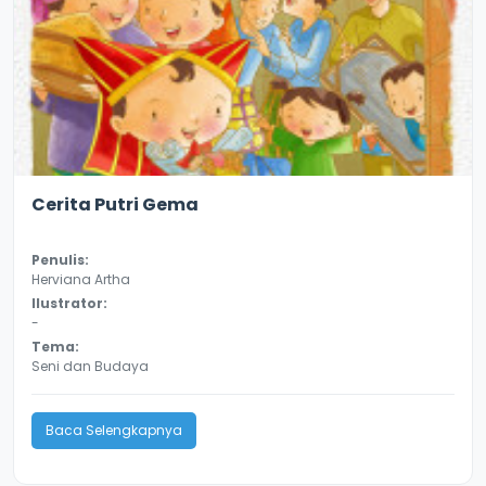
2.9
18170
Cerita Putri Gema
Penulis:
Herviana Artha
Ilustrator:
-
Tema:
Seni dan Budaya
Baca Selengkapnya