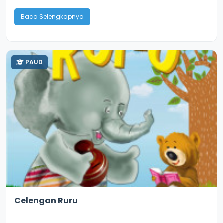
Baca Selengkapnya
PAUD
2.6
9817
Celengan Ruru