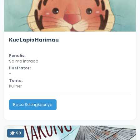
3.3
10720
Kue Lapis Harimau
Penulis:
Salma Intifada
Ilustrator:
-
Tema:
Kuliner
Baca Selengkapnya
SD