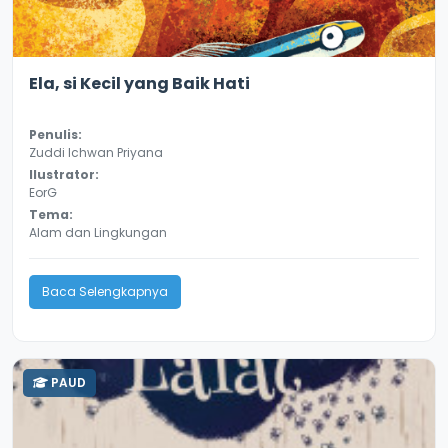
3.6
9379
Ela, si Kecil yang Baik Hati
Penulis:
Zuddi Ichwan Priyana
Ilustrator:
EorG
Tema:
Alam dan Lingkungan
Baca Selengkapnya
PAUD