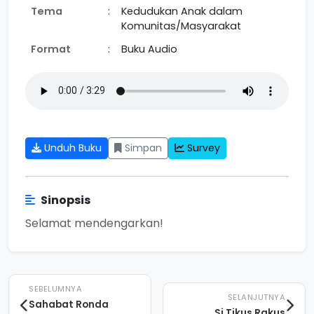
Tema
:
Kedudukan Anak dalam
Komunitas/Masyarakat
Format
:
Buku Audio
Unduh Buku
Simpan
Survey
Sinopsis
Selamat mendengarkan!
SEBELUMNYA
SELANJUTNYA
Sahabat Ronda
Si Tikus Rakus