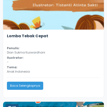
3.1
8625
Lomba Tebak Cepat
Penulis:
Dian Sukma Kuswardhani
Ilustrator:
-
Tema:
Anak Indonesia
Baca Selengkapnya