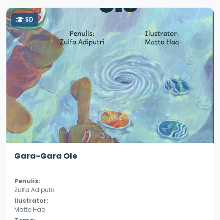
SD
2.9
12992
Gara-Gara Ole
Penulis:
Zulfa Adiputri
Ilustrator:
Matto Haq