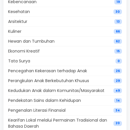
Kebencanaan
19
Kesehatan
30
Arsitektur
13
Kuliner
66
Hewan dan Tumbuhan
62
Ekonomi Kreatif
15
Tata Surya
0
Pencegahan Kekerasan terhadap Anak
26
Perangkulan Anak Berkebutuhan Khusus
29
Kedudukan Anak dalam Komunitas/Masyarakat
49
Pendekatan Sains dalam Kehidupan
14
Pengenalan Literasi Finansial
34
Kearifan Lokal melalui Permainan Tradisional dan
20
Bahasa Daerah