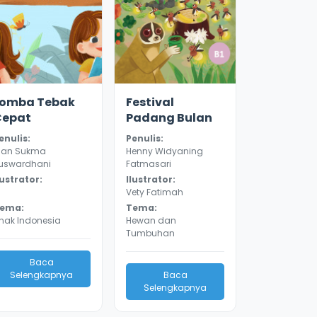
.1
8637
3.0
8133
Lomba Tebak
Festival
Cepat
Padang Bulan
enulis:
Penulis:
ian Sukma
Henny Widyaning
uswardhani
Fatmasari
lustrator:
Ilustrator:
Vety Fatimah
ema:
Tema:
nak Indonesia
Hewan dan
Tumbuhan
Baca
Selengkapnya
Baca
Selengkapnya