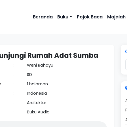
Beranda
Buku
Pojok Baca
Majalah
unjungi Rumah Adat Sumba
:
Weni Rahayu
:
SD
n
:
1 halaman
:
Indonesia
:
Arsitektur
:
Buku Audio