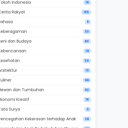
Tokoh Indonesia
18
Cerita Rakyat
155
Bahasa
5
Keberagaman
33
Seni dan Budaya
60
Kebencanaan
19
Kesehatan
30
Arsitektur
13
Kuliner
66
Hewan dan Tumbuhan
62
Ekonomi Kreatif
15
Tata Surya
0
Pencegahan Kekerasan terhadap Anak
26