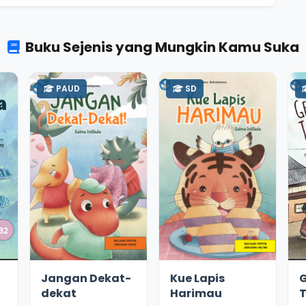
Buku Sejenis yang Mungkin Kamu Suka
PAUD
SD
2.8
11317
3.3
10766
Jangan Dekat-
Kue Lapis
dekat
Harimau