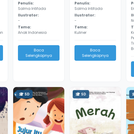
Penulis:
Penulis:
P
Salma Intifada
Salma Intifada
E
Ilustrator:
Ilustrator:
I
-
-
N
Tema:
Tema:
T
an
Anak Indonesia
Kuliner
K
P
T
B
Baca
Baca
Selengkapnya
Selengkapnya
SD
SD