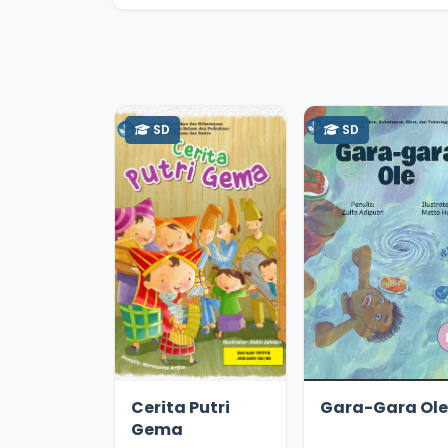
SD
SD
2.9
18191
2.9
13033
Cerita Putri
Gara-Gara Ole
Gema