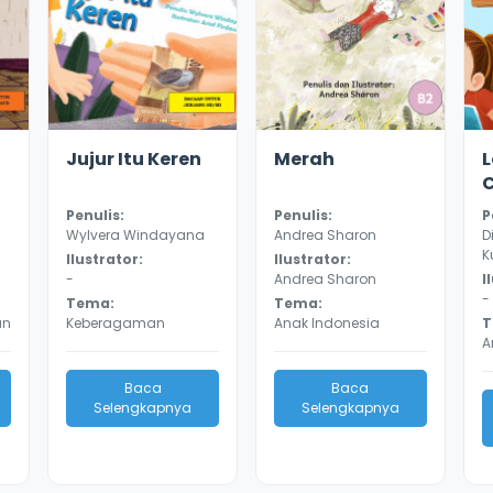
3.4
8828
4.2
8646
3
Jujur Itu Keren
Merah
Penulis:
Penulis:
P
Wylvera Windayana
Andrea Sharon
D
K
Ilustrator:
Ilustrator:
-
Andrea Sharon
I
-
Tema:
Tema:
an
Keberagaman
Anak Indonesia
T
A
Baca
Baca
Selengkapnya
Selengkapnya