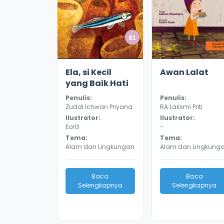
3.6
9387
3.3
8984
Ela, si Kecil
Awan Lalat
yang Baik Hati
Penulis:
Penulis:
Zuddi Ichwan Priyana
RA Laksmi Priti
Ilustrator:
Ilustrator:
EorG
-
Tema:
Tema:
Alam dan Lingkungan
Alam dan Lingkung
Baca
Baca
Selengkapnya
Selengkapnya