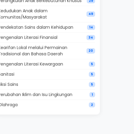
Perangkulan Anak Berkebutuhan Khusus
29
Kedudukan Anak dalam
49
Komunitas/Masyarakat
Pendekatan Sains dalam Kehidupan
14
Pengenalan Literasi Finansial
34
Kearifan Lokal melalui Permainan
20
Tradisional dan Bahasa Daerah
Pengenalan Literasi Kewargaan
5
Sanitasi
5
Fiksi Sains
5
Perubahan Iklim dan Isu Lingkungan
1
Olahraga
2