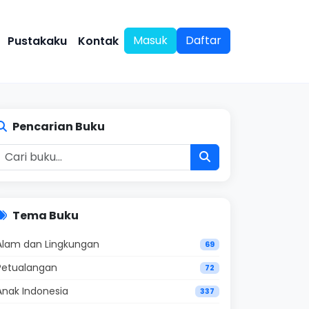
Masuk
Daftar
Pustakaku
Kontak
Pencarian Buku
Tema Buku
Alam dan Lingkungan
69
Petualangan
72
Anak Indonesia
337