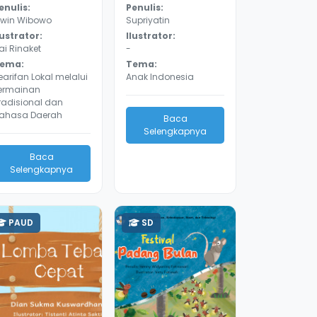
enulis:
Penulis:
rwin Wibowo
Supriyatin
lustrator:
Ilustrator:
ai Rinaket
-
ema:
Tema:
earifan Lokal melalui
Anak Indonesia
ermainan
radisional dan
ahasa Daerah
Baca
Selengkapnya
Baca
Selengkapnya
PAUD
SD