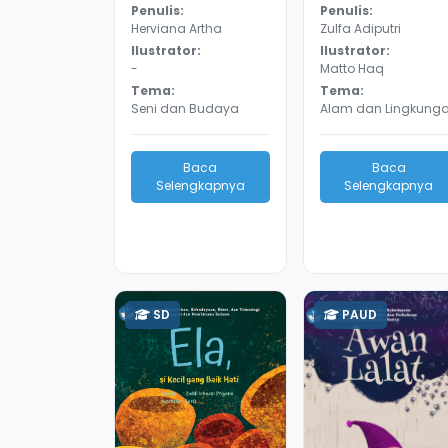
Penulis:
Penulis:
Herviana Artha
Zulfa Adiputri
Ilustrator:
Ilustrator:
-
Matto Haq
Tema:
Tema:
Seni dan Budaya
Alam dan Lingkung
Baca
Baca
Selengkapnya
Selengkapnya
SD
PAUD