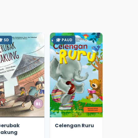
SD
PAUD
2.2
10168
2.6
9839
Gerubak
Celengan Ruru
Takung