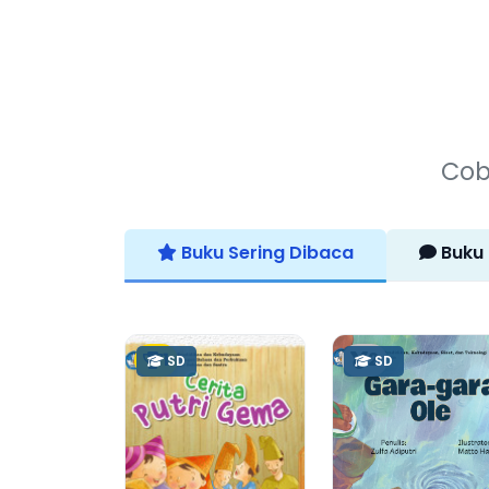
Cob
Buku Sering Dibaca
Buku 
1
2
SD
SD