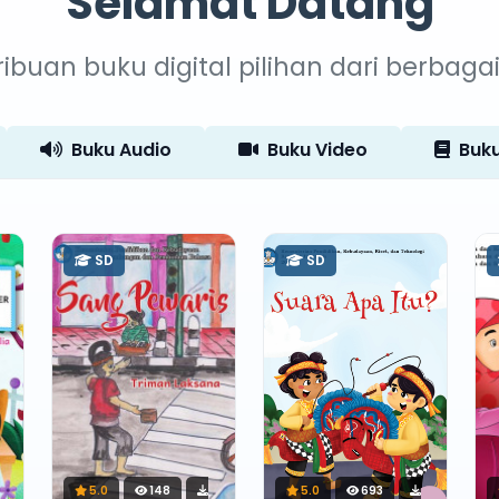
Selamat Datang
ribuan buku digital pilihan dari berbaga
Buku Audio
Buku Video
Buku
SD
SD
5.0
148
5.0
693