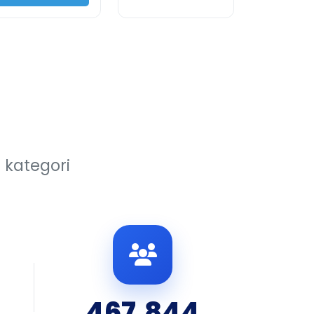
i kategori
467,844