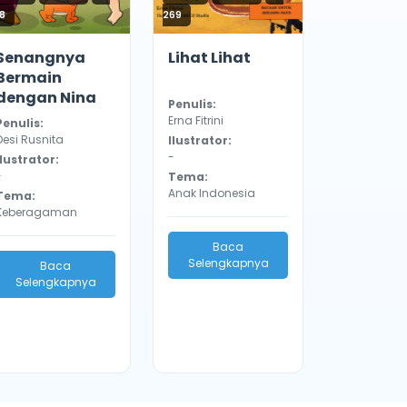
38
269
Senangnya
Lihat Lihat
Bermain
dengan Nina
Penulis:
Erna Fitrini
Penulis:
Desi Rusnita
Ilustrator:
-
Ilustrator:
-
Tema:
Anak Indonesia
Tema:
Keberagaman
Baca
Selengkapnya
Baca
Selengkapnya