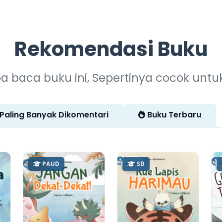
Rekomendasi Buku
a baca buku ini, Sepertinya cocok unt
Paling Banyak Dikomentari
Buku Terbaru
3
4
PAUD
SD