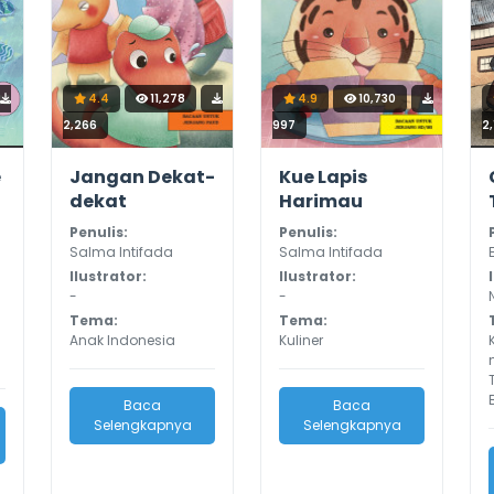
4.4
11,278
4.9
10,730
2,266
997
2
e
Jangan Dekat-
Kue Lapis
dekat
Harimau
Penulis:
Penulis:
Salma Intifada
Salma Intifada
Ilustrator:
Ilustrator:
-
-
Tema:
Tema:
Anak Indonesia
Kuliner
Baca
Baca
Selengkapnya
Selengkapnya