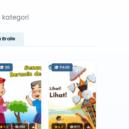
i kategori
 Braile
SD
PAUD
0.0
290
0.0
477