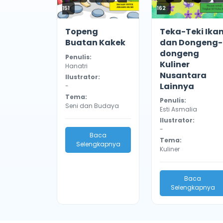
151
162
Topeng
Teka-Teki Ika
Buatan Kakek
dan Dongeng-
dongeng
Penulis:
Kuliner
Hanatri
Nusantara
Ilustrator:
Lainnya
-
Tema:
Penulis:
Seni dan Budaya
Esti Asmalia
Ilustrator:
-
Baca
Tema:
Selengkapnya
Kuliner
Baca
Selengkapnya