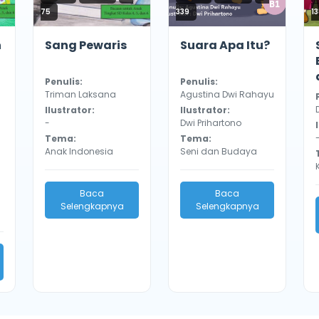
75
339
1
n
Sang Pewaris
Suara Apa Itu?
Penulis:
Penulis:
Triman Laksana
Agustina Dwi Rahayu
Ilustrator:
Ilustrator:
-
Dwi Prihartono
Tema:
Tema:
Anak Indonesia
Seni dan Budaya
Baca
Baca
Selengkapnya
Selengkapnya