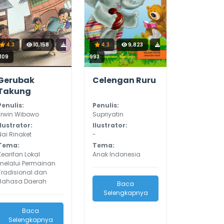
4.3
10,158
4.3
9,823
,109
993
Gerubak
Celengan Ruru
Takung
Penulis:
Penulis:
Erwin Wibowo
Supriyatin
Ilustrator:
Ilustrator:
Nai Rinaket
-
Tema:
Tema:
Kearifan Lokal
Anak Indonesia
melalui Permainan
Tradisional dan
Bahasa Daerah
Baca
Selengkapnya
Baca
Selengkapnya