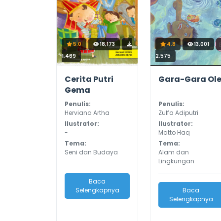
5.0
18,173
4.8
13,001
1,469
2,575
Cerita Putri
Gara-Gara Ol
Gema
Penulis:
Penulis:
Herviana Artha
Zulfa Adiputri
Ilustrator:
Ilustrator:
-
Matto Haq
Tema:
Tema:
Seni dan Budaya
Alam dan
Lingkungan
Baca
Selengkapnya
Baca
Selengkapnya