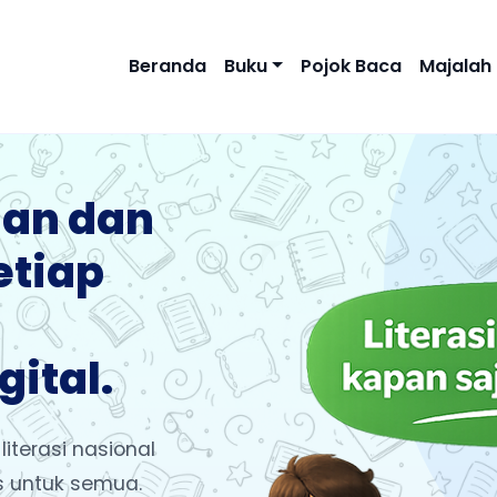
Beranda
Buku
Pojok Baca
Majalah
an dan
etiap
gital.
iterasi nasional
as untuk semua.